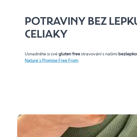
POTRAVINY BEZ LEPK
CELIAKY
Usnadněte si své
gluten free
stravování s našimi
bezlepko
Nature´s Promise Free From
.