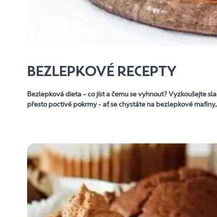
BEZLEPKOVÉ RECEPTY
Bezlepková dieta – co jíst a čemu se vyhnout? Vyzkoušejte sla
přesto poctivé pokrmy - ať se chystáte na bezlepkové mafiny,