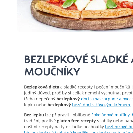
BEZLEPKOVÉ SLADKÉ 
MOUČNÍKY
Bezlepková dieta
a sladké recepty i pečení moučníků 
jediný důvod, proč by si celiak nemohl vychutnat prvo
třeba nepečený
bezlepkový
dort s mascarpone a ovo
lepku nebo
bezlepkový
bezé dort s kávovým krémem.
Bez lepku
lze připravit i oblíbené
čokoládové muffiny
,
tradiční, poctivé
gluten free recepty
s jablky nebo ban
našimi recepty na tyto sladké pochoutky
bezlepkové hr
bio bezlepkové jablečné knedlíky
,
bezlepkovou banáno