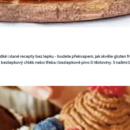
dké i slané recepty bez lepku - budete překvapeni, jak skvěle gluten f
 bezlepkový chléb nebo třeba i bezlepkové pivo či těstoviny. S našimi