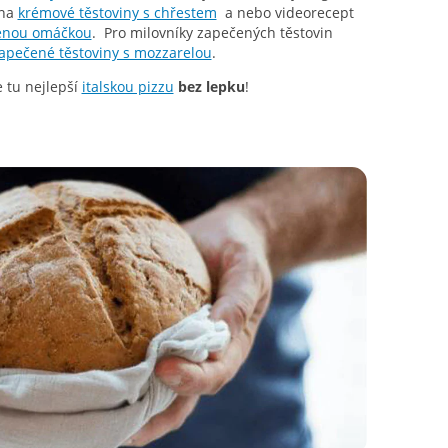
 na
krémové těstoviny s chřestem
a nebo videorecept
venou omáčkou
. Pro milovníky zapečených těstovin
apečené těstoviny s mozzarelou
.
e tu nejlepší
italskou pizzu
bez lepku
!