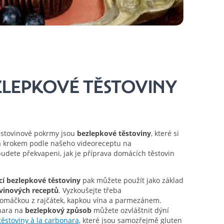
ZLEPKOVÉ TĚSTOVINY
ěstovinové pokrmy jsou
bezlepkové těstoviny
, které si
za krokem podle našeho videoreceptu na
budete překvapeni, jak je příprava domácích těstovin
í bezlepkové těstoviny
pak můžete použít jako základ
vinových receptů
. Vyzkoušejte třeba
s omáčkou z rajčátek, kapkou vína a parmezánem.
onara na
bezlepkový způsob
můžete ozvláštnit dýní
ěstoviny à la carbonara
, které jsou samozřejmě gluten