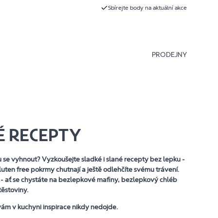
Sbírejte body na aktuální akce
PRODEJNY
É RECEPTY
u se vyhnout? Vyzkoušejte sladké i slané recepty bez lepku -
uten free pokrmy chutnají a ještě odlehčíte svému trávení.
- ať se chystáte na bezlepkové mafiny, bezlepkový chléb
těstoviny.
ám v kuchyni inspirace nikdy nedojde.