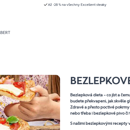
Až -28 % na všechny Excellent steaky
LBERT
BEZLEPKOV
Bezlepková dieta – co jíst a čem
budete překvapeni, jak skvěle gl
Zdravé a přesto poctivé pokrmy 
nebo třeba i bezlepkové pivo či 
S našimi bezlepkovými recepty v