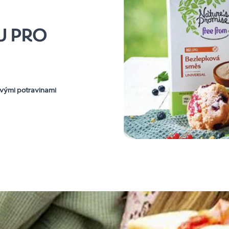
U PRO
vými potravinami