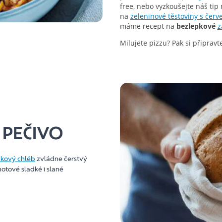
free, nebo vyzkoušejte náš tip
na
zeleninové těstoviny s čer
máme recept na
bezlepkové
z
Milujete pizzu? Pak si připravt
 PEČIVO
kový chléb
zvládne čerstvý
otové sladké i slané