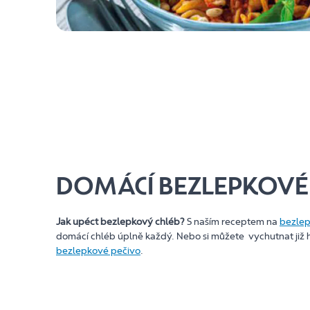
DOMÁCÍ BEZLEPKOVÉ
Jak upéct bezlepkový chléb?
S naším receptem na
bezlep
domácí chléb úplně každý. Nebo si můžete vychutnat již h
bezlepkové pečivo
.