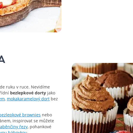
A
jde ruku v ruce. Nevidíme
třídní
bezlepkové dorty
jako
cem
,
mokakaramelový dort
bez
bezlepkové brownies
nebo
ánem, inspirovat se můžete
aběnčiny řezy
, pohankové
vou bábovkou
.