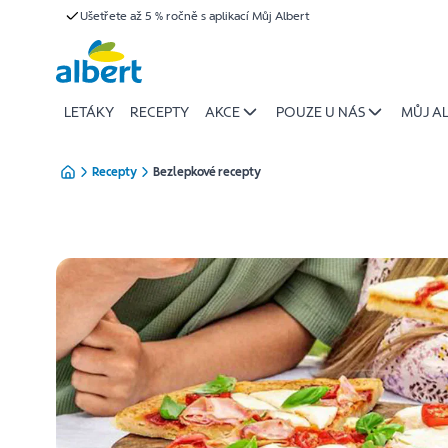
Bezlepkové
Ušetřete až 5 % ročně s aplikací Můj Albert
Přeskočit
recepty
–
sladké,
slané
LETÁKY
RECEPTY
AKCE
POUZE U NÁS
MŮJ A
i
vánoční
Recepty
Bezlepkové recepty
pečení
|
Albert