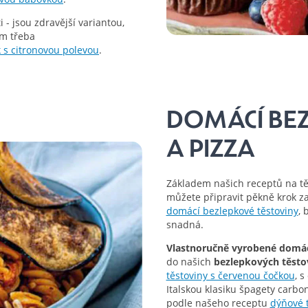
 - jsou zdravější variantou,
tem třeba
 s citronovou polevou
.
DOMÁCÍ BE
A PIZZA
Základem našich receptů na t
můžete připravit pěkně krok 
domácí bezlepkové těstoviny
, 
snadná.
Vlastnoručně vyrobené domác
do našich
bezlepkových těsto
těstoviny s červenou čočkou
, 
Italskou klasiku špagety carb
podle našeho receptu
dýňové t