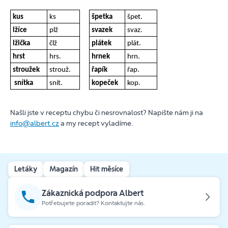
kus
ks
špetka
špet.
lžíce
plž
svazek
svaz.
lžička
člž
plátek
plát.
hrst
hrs.
hrnek
hrn.
stroužek
strouž.
řapík
řap.
snítka
snít.
kopeček
kop.
Našli jste v receptu chybu či nesrovnalost? Napište nám ji na
info@albert.cz
a my recept vyladíme.
Letáky
Magazín
Hit měsíce
Zákaznická podpora Albert
Potřebujete poradit? Kontaktujte nás.