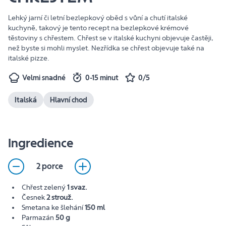
Lehký jarní či letní bezlepkový oběd s vůní a chutí italské
kuchyně, takový je tento recept na bezlepkové krémové
těstoviny s chřestem. Chřest se v italské kuchyni objevuje častěji,
než byste si mohli myslet. Nezřídka se chřest objevuje také na
italské pizze.
Velmi snadné
0-15 minut
0/5
Italská
Hlavní chod
Ingredience
2 porce
Chřest zelený
1 svaz.
Česnek
2 strouž.
Smetana ke šlehání
150 ml
Parmazán
50 g