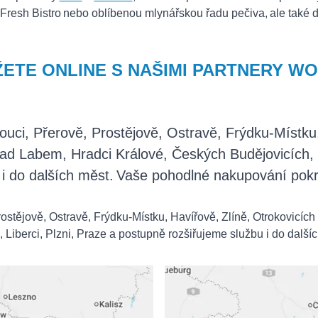
Fresh Bistro nebo oblíbenou mlynářskou řadu pečiva, ale také da
ETE ONLINE S NAŠIMI PARTNERY W
ci, Přerově, Prostějově, Ostravě, Frýdku-Místku, 
 nad Labem, Hradci Králové, Českých Budějovicích, 
 i do dalších měst. Vaše pohodlné nakupování pok
tějově, Ostravě, Frýdku-Místku, Havířově, Zlíně, Otrokovicích a
 Liberci, Plzni, Praze a postupně rozšiřujeme službu i do dalš