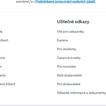
seznámil/a s
Podmínkami zpracování osobních údajů.
Užitečné odkazy
ák
Vše pro zákazníky
Albert
Kariéra
t
Pro studenty
line
Garance kvality
an
Pro novináře
arta
Naši dodavatelé
ond Albert
Pro dodavatele
Důležité informace a dokument