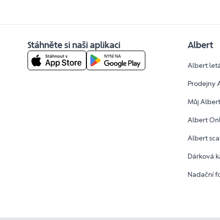
Stáhněte si naši aplikaci
Albert
Albert let
Prodejny 
Můj Alber
Albert On
Albert sc
Dárková k
Nadační f