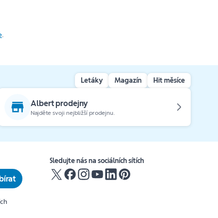
e
.
Letáky
Magazín
Hit měsíce
Albert prodejny
Najděte svoji nejbližší prodejnu.
Sledujte nás na sociálních sítích
írat
ích