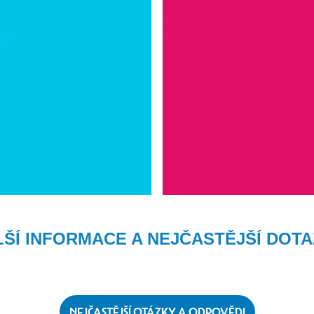
ŠÍ INFORMACE A NEJČASTĚJŠÍ DOT
NEJČASTĚJŠÍ OTÁZKY A ODPOVĚDI