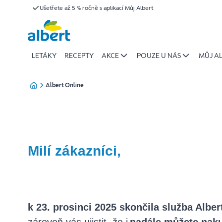
Albert
Ušetřete až 5 % ročně s aplikací Můj Albert
Přeskočit
Online
-
informace
o
LETÁKY
RECEPTY
AKCE
POUZE U NÁS
MŮJ A
ukončení
služby
Albert Online
|
Albert
Milí zákazníci,
k 23. prosinci 2025 skončila služba Alber