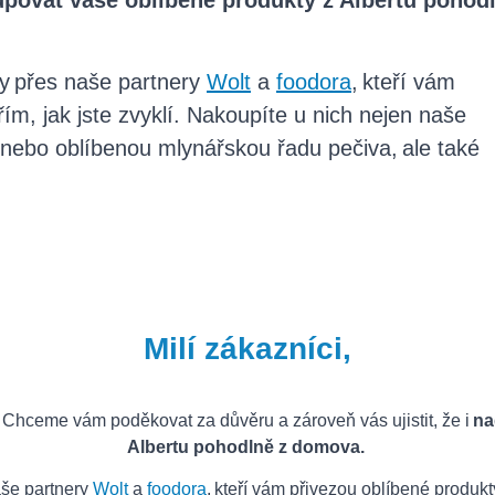
povat vaše oblíbené produkty z Albertu pohod
y přes naše partnery
Wolt
a
foodora
, kteří vám
ím, jak jste zvyklí. Nakoupíte u nich nejen naše
 nebo oblíbenou mlynářskou řadu pečiva, ale také
.
Milí zákazníci,
Chceme vám poděkovat za důvěru a zároveň vás ujistit, že i
na
Albertu pohodlně z domova.
aše partnery
Wolt
a
foodora
, kteří vám přivezou oblíbené produkty