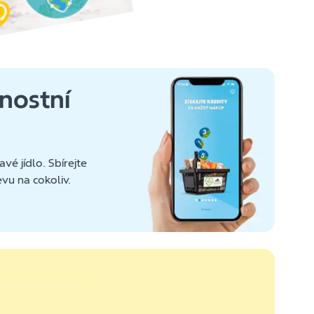
rnostní
avé jídlo. Sbírejte
evu na cokoliv.