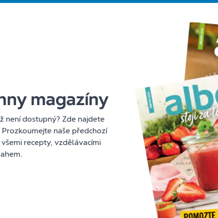
chny magazíny
již není dostupný? Zde najdete
. Prozkoumejte naše předchozí
 všemi recepty, vzdělávacími
sahem.