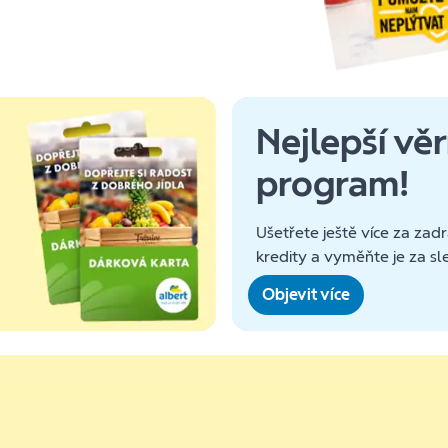
Nejlepší vě
program!
Ušetřete ještě více za zadr
kredity a vyměňte je za sl
Objevit více