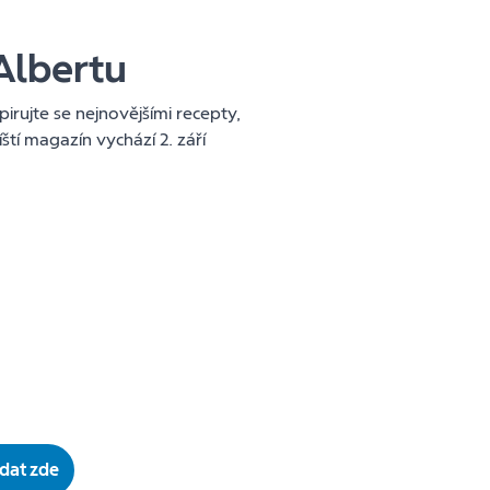
Albertu
irujte se nejnovějšími recepty,
ští magazín vychází 2. září
dat zde