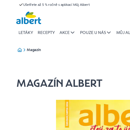
Albert
Ušetřete až 5 % ročně s aplikací Můj Albert
Přeskočit
magazín
|
Albert
LETÁKY
RECEPTY
AKCE
POUZE U NÁS
MŮJ A
Magazín
MAGAZÍN ALBERT