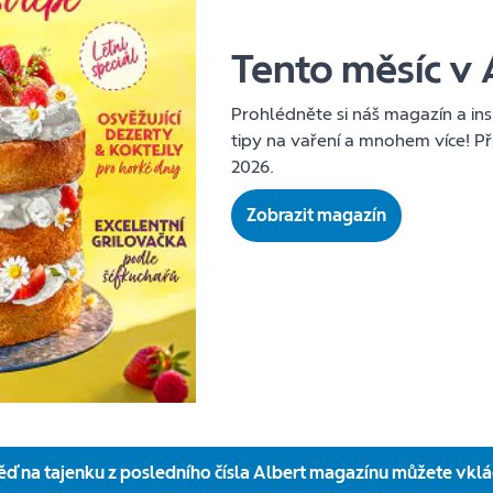
Tento měsíc v 
Prohlédněte si náš magazín a insp
tipy na vaření a mnohem více! Pří
2026.
Zobrazit magazín
ď na tajenku z posledního čísla Albert magazínu můžete vklá