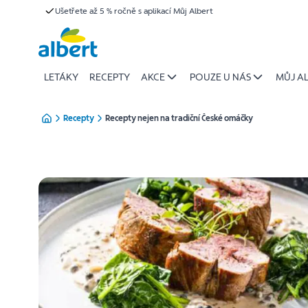
Recepty
Ušetřete až 5 % ročně s aplikací Můj Albert
Přeskočit
nejen
na
tradiční
České
LETÁKY
RECEPTY
AKCE
POUZE U NÁS
MŮJ A
omáčky
|
Recepty
Recepty nejen na tradiční České omáčky
Albert