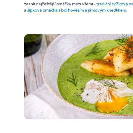
zaznít nejčeštější omáčky mezi všemi -
tradiční svíčková 
a
šípková omáčka s bio hovězím a jáhlovým knedlíkem.