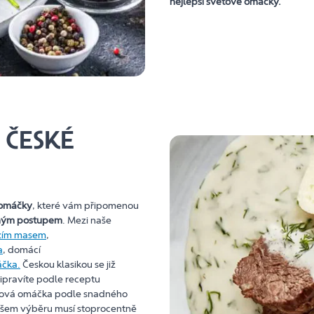
nejlepší světové omáčky.
 ČESKÉ
 omáčky
, které vám připomenou
dným postupem
. Mezi naše
ězím masem
,
a
, domácí
čka.
Českou klasikou se již
řipravíte podle receptu
přová omáčka podle snadného
šem výběru musí stoprocentně