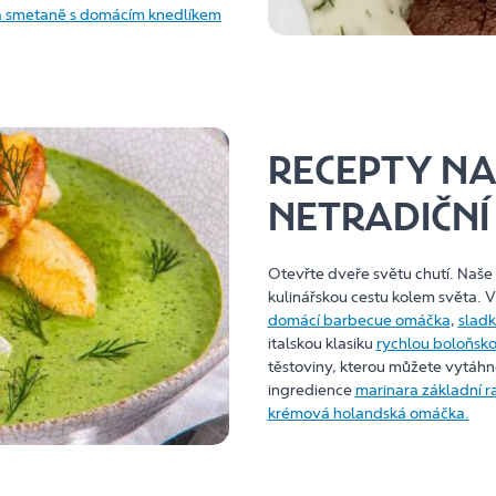
na smetaně s domácím knedlíkem
RECEPTY NA 
NETRADIČN
Otevřte dveře světu chutí. Naše
kulinářskou cestu kolem světa.
domácí barbecue omáčka
,
sladk
italskou klasiku
rychlou boloňsk
těstoviny, kterou můžete vytáhn
ingredience
marinara základní 
krémová holandská omáčka.