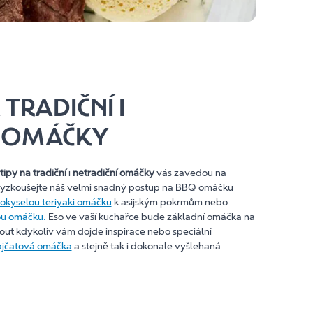
TRADIČNÍ I
Í OMÁČKY
tipy na tradiční
i
netradiční omáčky
vás zavedou na
 Vyzkoušejte náš velmi snadný postup na BBQ omáčku
okyselou teriyaki omáčku
k asijským pokrmům nebo
ou omáčku.
Eso ve vaší kuchařce bude základní omáčka na
out kdykoliv vám dojde inspirace nebo speciální
rajčatová omáčka
a stejně tak i dokonale vyšlehaná