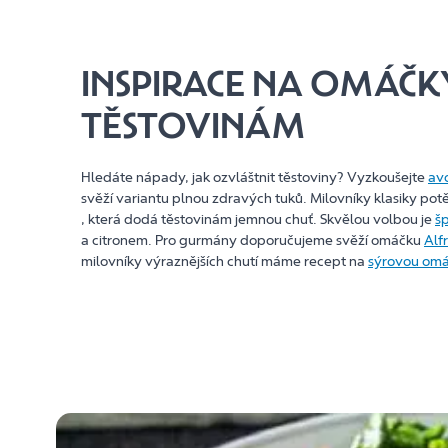
INSPIRACE NA OMÁČK
TĚSTOVINÁM
Hledáte nápady, jak ozvláštnit těstoviny? Vyzkoušejte
av
svěží variantu plnou zdravých tuků. Milovníky klasiky pot
, která dodá těstovinám jemnou chuť. Skvělou volbou je
š
a citronem. Pro gurmány doporučujeme svěží omáčku
Alf
milovníky výraznějších chutí máme recept na
sýrovou om