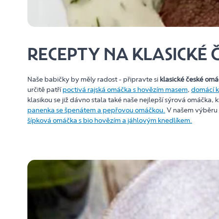
RECEPTY NA KLASICKÉ
Naše babičky by měly radost - připravte si
klasické české om
určitě patří
poctivá rajská omáčka s hovězím masem
,
domácí k
klasikou se již dávno stala také naše nejlepší sýrová omáčka, 
panenka se špenátem a pepřovou omáčkou.
V našem výběru m
šípková omáčka s bio hovězím a jáhlovým knedlíkem.