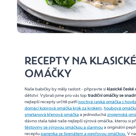
RECEPTY NA KLASICKÉ
OMÁČKY
Naše babičky by měly radost - připravte si
klasické české
dětství. Vybrali jsme pro vás top
tradiční omáčky se sna
nejlepší recepty určitě patří
poctivá rajská omáčka s hov
domácí koprová omáčka krok za krokem
,
houbová omáčk
smetanová křenová omáčka
a jednoduchá
znojemská omá
dávno stala také naše nejlepší sýrová omáčka, kterou si p
těstoviny se sýrovou omáčkou a slaninou
a originální pe
receptu
panenka se špenátem a pepřovou omáčkou.
V na