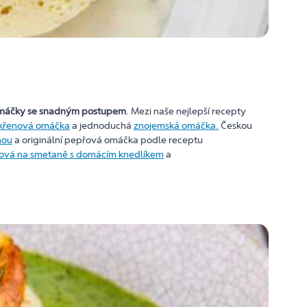
omáčky se snadným postupem
. Mezi naše nejlepší recepty
křenová omáčka
a jednoduchá
znojemská omáčka.
Českou
nou
a originální pepřová omáčka podle receptu
čková na smetaně s domácím knedlíkem
a