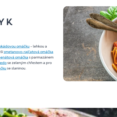
Y K
okádovou omáčku
– lehkou a
ěší
smetanovo-rajčatová omáčka
penátová omáčka
s parmazánem
redo
se zeleným chřestem a pro
áčku
se slaninou.