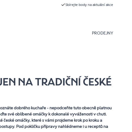
Sbírejte body na aktuální akce
PRODEJNY
JEN NA TRADIČNÍ ČESKÉ
oznáte dobrého kuchaře - nepodceňte tuto obecně platnou
aďte své oblíbené omáčky k dokonalé vyváženosti v chuti.
é české omáčky, které s vámi projdeme krok po kroku a
í postupy. Pod pokličku přípravy nahlédneme i u receptů na