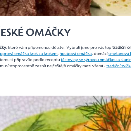
 ČESKÉ OMÁČKY
áčky
, které vám připomenou dětství. Vybrali jsme pro vás top
tradiční 
oprová omáčka krok za krokem
,
houbová omáčka
, domácí
smetanová 
kterou si připravíte podle receptu
těstoviny se sýrovou omáčkou a slani
usí stoprocentně zaznít nejčeštější omáčky mezi všemi -
tradiční sví