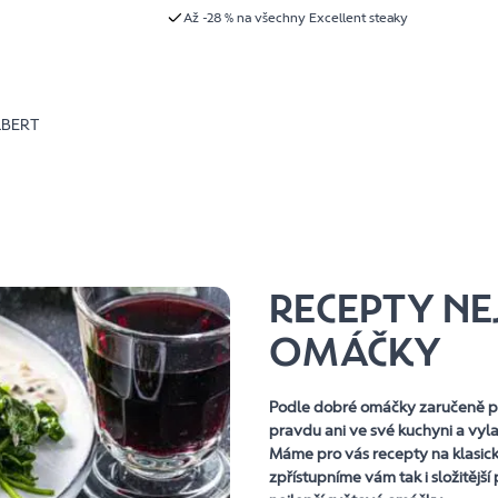
Až -28 % na všechny Excellent steaky
LBERT
RECEPTY NE
OMÁČKY
Podle dobré omáčky zaručeně p
pravdu ani ve své kuchyni a vyl
Máme pro vás recepty na klasick
zpřístupníme vám tak i složitějš