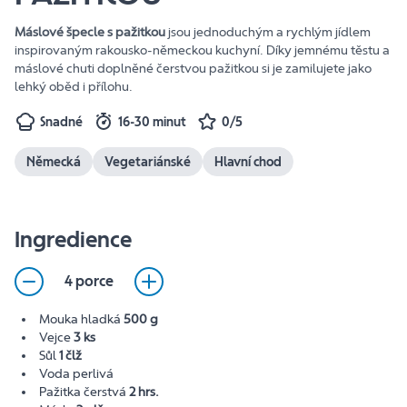
Máslové špecle s pažitkou
jsou jednoduchým a rychlým jídlem
inspirovaným rakousko-německou kuchyní. Díky jemnému těstu a
máslové chuti doplněné čerstvou pažitkou si je zamilujete jako
lehký oběd i přílohu.
Snadné
16-30 minut
0/5
Německá
Vegetariánské
Hlavní chod
Ingredience
4 porce
Mouka hladká
500 g
Vejce
3 ks
Sůl
1 člž
Voda perlivá
Pažitka čerstvá
2 hrs.