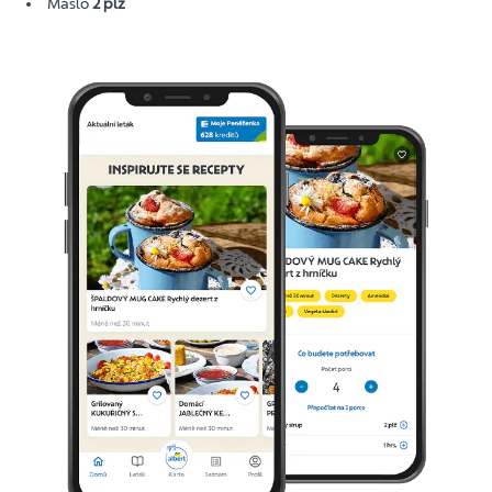
Máslo
2 plž