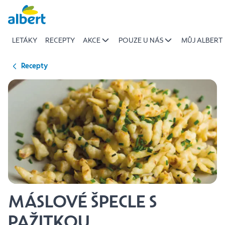
{name
Přeskočit
of
recipe}
LETÁKY
RECEPTY
AKCE
POUZE U NÁS
MŮJ ALBERT
|
Albert
Recepty
MÁSLOVÉ ŠPECLE S
PAŽITKOU