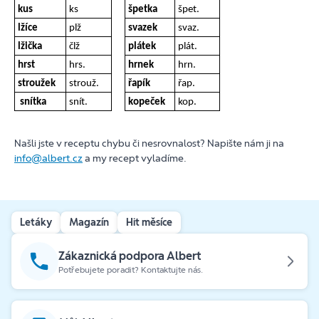
kus
ks
špetka
špet.
lžíce
plž
svazek
svaz.
lžička
člž
plátek
plát.
hrst
hrs.
hrnek
hrn.
stroužek
strouž.
řapík
řap.
snítka
snít.
kopeček
kop.
Našli jste v receptu chybu či nesrovnalost? Napište nám ji na
info@albert.cz
a my recept vyladíme.
Letáky
Magazín
Hit měsíce
Zákaznická podpora Albert
Potřebujete poradit? Kontaktujte nás.