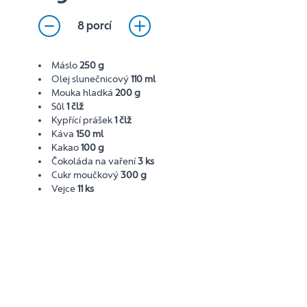
8 porcí
Máslo
250 g
Olej slunečnicový
110 ml
Mouka hladká
200 g
Sůl
1 člž
Kypřící prášek
1 člž
Káva
150 ml
Kakao
100 g
Čokoláda na vaření
3 ks
Cukr moučkový
300 g
Vejce
11 ks