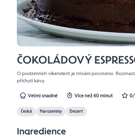
ČOKOLÁDOVÝ ESPRESS
O podzimních víkendech je mlsání povoleno. Rozmazle
příchutí kávy.
Velmi snadné
Více než 60 minut
0/
Česká
Narozeniny
Dezert
Ingredience