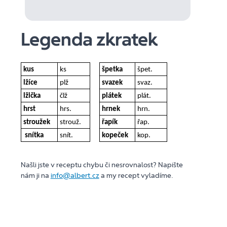
Legenda zkratek
kus
ks
špetka
špet.
lžíce
plž
svazek
svaz.
lžička
člž
plátek
plát.
hrst
hrs.
hrnek
hrn.
stroužek
strouž.
řapík
řap.
snítka
snít.
kopeček
kop.
Našli jste v receptu chybu či nesrovnalost? Napište
nám ji na
info@albert.cz
a my recept vyladíme.