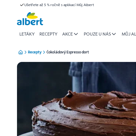
{name
Ušetřete až 5 % ročně s aplikací Můj Albert
Přeskočit
of
recipe}
|
Albert
LETÁKY
RECEPTY
AKCE
POUZE U NÁS
MŮJ A
Recepty
Čokoládový Espresso dort