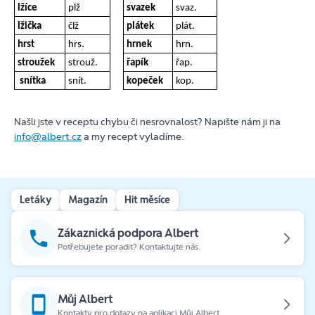
lžíce
plž
svazek
svaz.
lžička
člž
plátek
plát.
hrst
hrs.
hrnek
hrn.
stroužek
strouž.
řapík
řap.
snítka
snít.
kopeček
kop.
Našli jste v receptu chybu či nesrovnalost? Napište nám ji na
info@albert.cz
a my recept vyladíme.
Letáky
Magazín
Hit měsíce
Zákaznická podpora Albert
Potřebujete poradit? Kontaktujte nás.
Můj Albert
Kontakty pro dotazy na aplikaci Můj Albert.