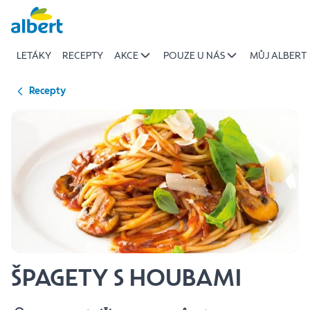
{name
Přeskočit
of
recipe}
LETÁKY
RECEPTY
AKCE
POUZE U NÁS
MŮJ ALBERT
|
Albert
Recepty
ŠPAGETY S HOUBAMI