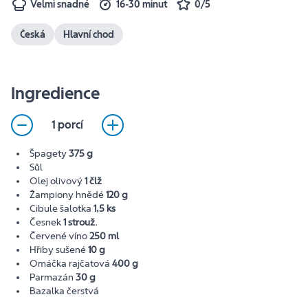
Velmi snadné
16-30 minut
0/5
Česká
Hlavní chod
Ingredience
1 porcí
Špagety
375 g
Sůl
Olej olivový
1 člž
Žampiony hnědé
120 g
Cibule šalotka
1,5 ks
Česnek
1 strouž.
Červené víno
250 ml
Hřiby sušené
10 g
Omáčka rajčatová
400 g
Parmazán
30 g
Bazalka čerstvá