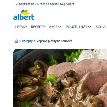
{name
Ušetřete až 5 % ročně s aplikací Můj Albert
Přeskočit
of
recipe}
|
Albert
LETÁKY
RECEPTY
AKCE
POUZE U NÁS
MŮJ A
Recepty
Vepřové plátky na houbách