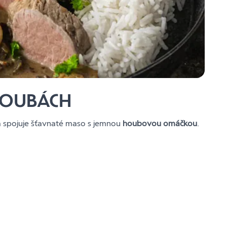
HOUBÁCH
rá spojuje šťavnaté maso s jemnou
houbovou omáčkou
.