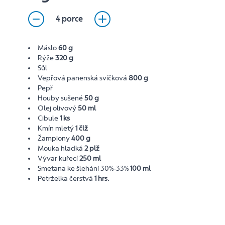
4 porce
Máslo
60 g
Rýže
320 g
Sůl
Vepřová panenská svíčková
800 g
Pepř
Houby sušené
50 g
Olej olivový
50 ml
Cibule
1 ks
Kmín mletý
1 člž
Žampiony
400 g
Mouka hladká
2 plž
Vývar kuřecí
250 ml
Smetana ke šlehání 30%-33%
100 ml
Petrželka čerstvá
1 hrs.