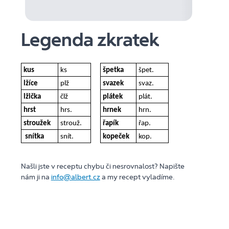
Legenda zkratek
kus
ks
špetka
špet.
lžíce
plž
svazek
svaz.
lžička
člž
plátek
plát.
hrst
hrs.
hrnek
hrn.
stroužek
strouž.
řapík
řap.
snítka
snít.
kopeček
kop.
Našli jste v receptu chybu či nesrovnalost? Napište
nám ji na
info@albert.cz
a my recept vyladíme.