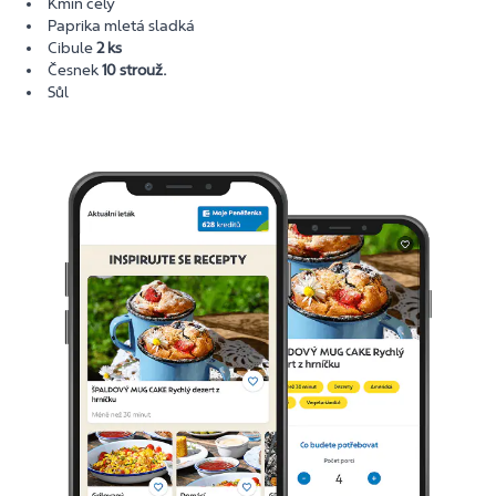
Kmín celý
Paprika mletá sladká
Cibule
2 ks
Česnek
10 strouž.
Sůl