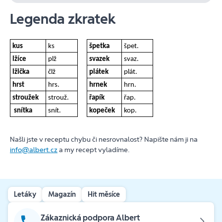
Legenda zkratek
kus
ks
špetka
špet.
lžíce
plž
svazek
svaz.
lžička
člž
plátek
plát.
hrst
hrs.
hrnek
hrn.
stroužek
strouž.
řapík
řap.
snítka
snít.
kopeček
kop.
Našli jste v receptu chybu či nesrovnalost? Napište nám ji na
info@albert.cz
a my recept vyladíme.
Letáky
Magazín
Hit měsíce
Zákaznická podpora Albert