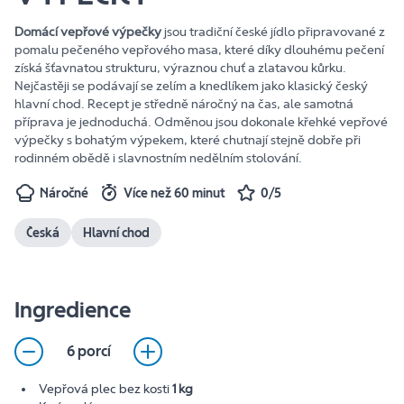
Domácí vepřové výpečky
jsou tradiční české jídlo připravované z
pomalu pečeného vepřového masa, které díky dlouhému pečení
získá šťavnatou strukturu, výraznou chuť a zlatavou kůrku.
Nejčastěji se podávají se zelím a knedlíkem jako klasický český
hlavní chod. Recept je středně náročný na čas, ale samotná
příprava je jednoduchá. Odměnou jsou dokonale křehké vepřové
výpečky s bohatým výpekem, které chutnají stejně dobře při
rodinném obědě i slavnostním nedělním stolování.
Náročné
Více než 60 minut
0/5
Česká
Hlavní chod
Ingredience
6 porcí
Vepřová plec bez kosti
1 kg