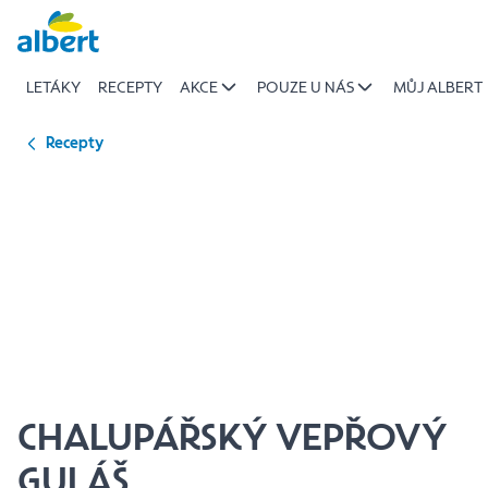
{name
Přeskočit
of
recipe}
LETÁKY
RECEPTY
AKCE
POUZE U NÁS
MŮJ ALBERT
|
Albert
Recepty
CHALUPÁŘSKÝ VEPŘOVÝ
GULÁŠ