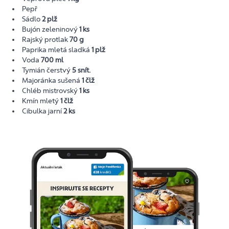
Pepř
Sádlo
2 plž
Bujón zeleninový
1 ks
Rajský protlak
70 g
Paprika mletá sladká
1 plž
Voda
700 ml
Tymián čerstvý
5 snít.
Majoránka sušená
1 člž
Chléb mistrovský
1 ks
Kmín mletý
1 člž
Cibulka jarní
2 ks