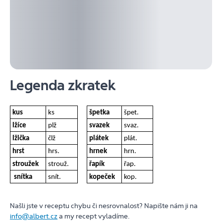
Legenda zkratek
kus
ks
špetka
špet.
lžíce
plž
svazek
svaz.
lžička
člž
plátek
plát.
hrst
hrs.
hrnek
hrn.
stroužek
strouž.
řapík
řap.
snítka
snít.
kopeček
kop.
Našli jste v receptu chybu či nesrovnalost? Napište nám ji na
info@albert.cz
a my recept vyladíme.