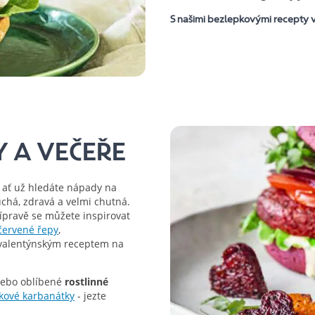
S našimi bezlepkovými recepty v
 A VEČEŘE
 ať už hledáte nápady na
chá, zdravá a velmi chutná.
řípravě se můžete inspirovat
ervené řepy
,
valentýnským receptem na
ebo oblíbené
rostlinné
kové karbanátky
- jezte