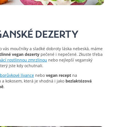
GANSKÉ DEZERTY
ro vás moučníky a sladké dobroty láska nebeská, máme
tlinné vegan dezerty
pečené i nepečené. Zkuste třeba
ácí rostlinnou zmrzlinou
nebo nejlepší veganský
který jste kdy ochutnali.
borůvkové lívance
nebo
vegan recept
na
a kokosem, která je vhodná i jako
bezlaktózová
ně
.