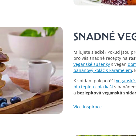
SNADNÉ VE
Milujete sladké? Pokud jsou p
pro vás snadné recepty na
ros
veganské sušenky
s vegan
dom
banánový koláč s karamelem
, 
K snídani pak potěší
veganské 
bio teplou chia kaši
s banánem 
a
bezlepková veganská snída
Více inspirace