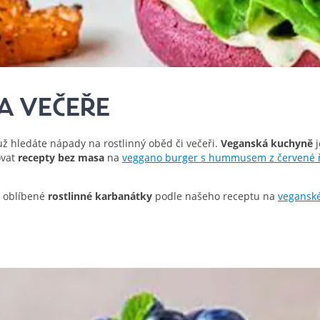
A VEČEŘE
už hledáte nápady na rostlinný oběd či večeři.
Veganská kuchyně
j
ovat
recepty bez masa
na
veggano burger s hummusem z červené 
 oblíbené
rostlinné karbanátky
podle našeho receptu na
vegansk