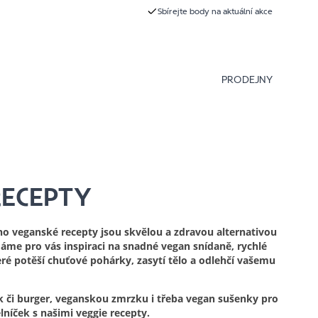
Sbírejte body na aktuální akce
PRODEJNY
RECEPTY
eno veganské recepty jsou skvělou a zdravou alternativou
e pro vás inspiraci na snadné vegan snídaně, rychlé
ré potěší chuťové pohárky, zasytí tělo a odlehčí vašemu
 či burger, veganskou zmrzku i třeba vegan sušenky pro
elníček s našimi veggie recepty.