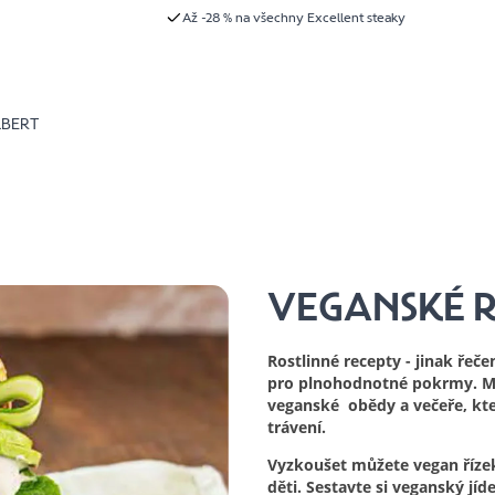
Až -28 % na všechny Excellent steaky
LBERT
VEGANSKÉ 
Rostlinné recepty - jinak řeč
pro plnohodnotné pokrmy. Mám
veganské obědy a večeře, kte
trávení.
Vyzkoušet můžete vegan řízek
děti. Sestavte si veganský jíd