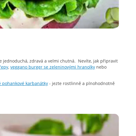
e jednoduchá, zdravá a velmi chutná. Nevíte, jak připravit
řepy
,
veggano burger se zeleninovými hranolky
nebo
é pohankové karbanátky
- jezte rostlinně a plnohodnotně