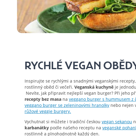
RYCHLÉ VEGAN OBĚDY
Inspirujte se rychlými a snadnými veganskými recepty,
rostlinný oběd či večeři.
Veganská kuchyně
je jednodu
Nevíte, jak připravit nejlepší vegan burger? Při jeho p
recepty bez masa
na
veggano burger s hummusem z č
veggano burger se zeleninovými hranolky
nebo nejen 
růžové veggie burgery.
Vychutnat si můžete i tradiční českou
vegan sekanou
n
karbanátky
podle našeho receptu na
veganské pohan
rostlinně a plnohodnotně každý den.