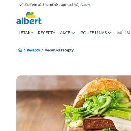
Veganské
Ušetřete až 5 % ročně s aplikací Můj Albert
Přeskočit
recepty
–
zdravé
a
LETÁKY
RECEPTY
AKCE
POUZE U NÁS
MŮJ A
chutné
rostlinné
Recepty
Veganské recepty
pokrmy
|
Albert