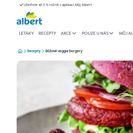
{name
Ušetřete až 5 % ročně s aplikací Můj Albert
Přeskočit
of
recipe}
|
Albert
LETÁKY
RECEPTY
AKCE
POUZE U NÁS
MŮJ A
Recepty
Růžové veggie burgery