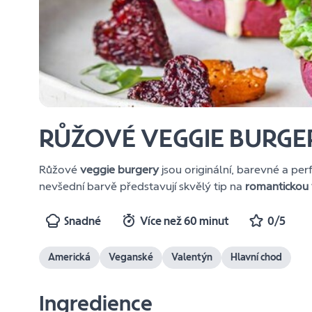
RŮŽOVÉ VEGGIE BURGE
Růžové
veggie burgery
jsou originální, barevné a pe
nevšední barvě představují skvělý tip na
romantickou 
Snadné
Více než 60 minut
0/5
Americká
Veganské
Valentýn
Hlavní chod
Ingredience