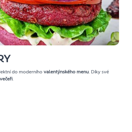
RY
rfektní do moderního
valentýnského menu
. Díky své
večeři
.