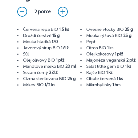
2 porce
Červená řepa BIO
1,5 ks
Ovesné vločky BIO
25 g
Droždí čerstvé
15 g
Mouka rýžová BIO
25 g
Mouka hladká
170
Pepř
Javorový sirup BIO
1 člž
Citron BIO
1 ks
Sůl
Olej kokosový
1 plž
Olej olivový BIO
1 plž
Majonéza veganská
2 plž
Mandlové mléko BIO
20 ml
Salát little gem BIO
1 ks
Sezam černý
2 člž
Rajče BIO
1 ks
Cizrna sterilovaná BIO
25 g
Cibule červená
1 ks
Mrkev BIO
1/2 ks
Mikrobylinky
1 hrs.