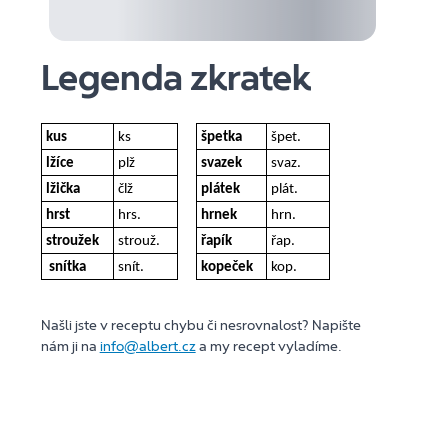
Legenda zkratek
kus
ks
špetka
špet.
lžíce
plž
svazek
svaz.
lžička
člž
plátek
plát.
hrst
hrs.
hrnek
hrn.
stroužek
strouž.
řapík
řap.
snítka
snít.
kopeček
kop.
Našli jste v receptu chybu či nesrovnalost? Napište
nám ji na
info@albert.cz
a my recept vyladíme.