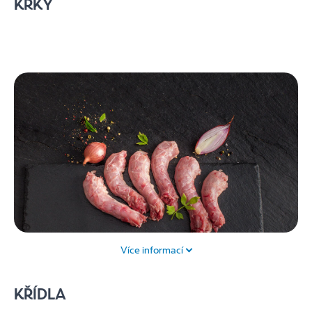
KRKY
(A, B, D) a jsou zdrojem cholesterolu. Podporují funkce
mozku, srdce a střev. Výborně chutnají v domácí paštice
nebo smažená na cibulce s rýží. Z dalších příloh můžete
vyzkoušet např. i pohanku či jinou obilninu. Můžete je
smažit, vařit, dusit nebo grilovat.
Více informací
Kuřecí maso je bohaté na bílkoviny, minerální látky a
KŘÍDLA
vitamíny. Krky se nejčastěji používají do polévek nebo