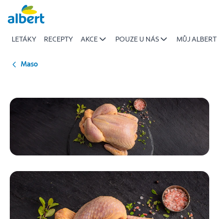
Kuřecí
Přeskočit
|
Albert
LETÁKY
RECEPTY
AKCE
POUZE U NÁS
MŮJ ALBERT
Maso