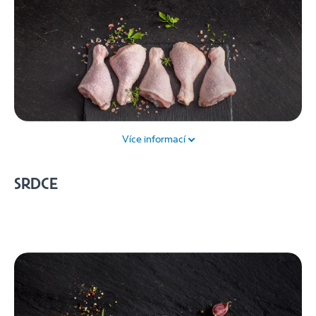
Více informací
Kuřecí spodní stehno se často označuje jako tzv. palička.
SRDCE
Pod tímto označením je najdete v celé řadě receptů.
Hodí se pro pečení v troubě nebo na grilu. Stejně jako
další druhy kuřecího jde o lehce stravitelné maso, které
obsahuje celou řadu vitamínů, aminokyselin a je
zdrojem bílkovin.