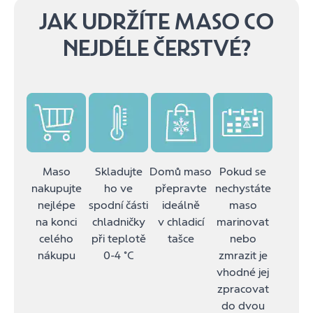
JAK UDRŽÍTE MASO CO
NEJDÉLE ČERSTVÉ?
Maso
Skladujte
Domů maso
Pokud se
nakupujte
ho ve
přepravte
nechystáte
nejlépe
spodní části
ideálně
maso
na konci
chladničky
v chladicí
marinovat
celého
při teplotě
tašce
nebo
nákupu
0-4 ˚C
zmrazit je
vhodné jej
zpracovat
do dvou