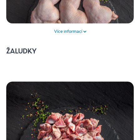
Více informací
Kuřecí maso je lehce stravitelné, obsahuje malé
ŽALUDKY
množství cholesterolu, zato je bohaté na bílkoviny,
minerály a nenasycené mastné kyseliny. S kuřecími
čtvrtkami snadno a hravě vykouzlíte rychlé pestré
pokrmy pro celou rodinu. Hodí se např. na pečení s
bylinkami nebo zeleninou.