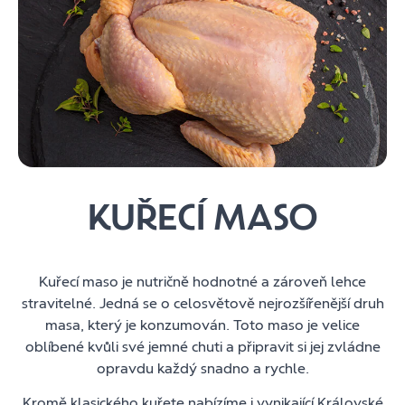
KUŘECÍ MASO
Kuřecí maso je nutričně hodnotné a zároveň lehce
stravitelné. Jedná se o celosvětově nejrozšířenější druh
masa, který je konzumován. Toto maso je velice
oblíbené kvůli své jemné chuti a připravit si jej zvládne
opravdu každý snadno a rychle.
Kromě klasického kuřete nabízíme i vynikající Královské