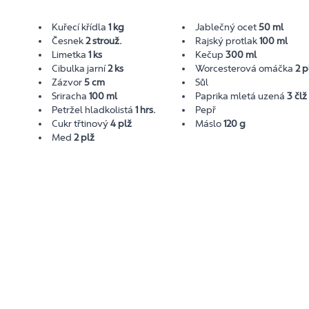
Kuřecí křídla
1 kg
Jablečný ocet
50 ml
Česnek
2 strouž.
Rajský protlak
100 ml
Limetka
1 ks
Kečup
300 ml
Cibulka jarní
2 ks
Worcesterová omáčka
2 p
Zázvor
5 cm
Sůl
Sriracha
100 ml
Paprika mletá uzená
3 člž
Petržel hladkolistá
1 hrs.
Pepř
Cukr třtinový
4 plž
Máslo
120 g
Med
2 plž