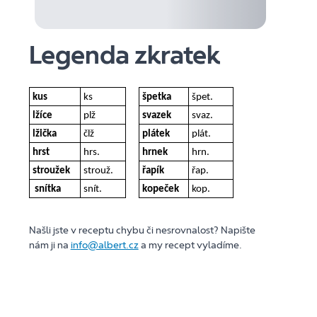
Legenda zkratek
kus
ks
špetka
špet.
lžíce
plž
svazek
svaz.
lžička
člž
plátek
plát.
hrst
hrs.
hrnek
hrn.
stroužek
strouž.
řapík
řap.
snítka
snít.
kopeček
kop.
Našli jste v receptu chybu či nesrovnalost? Napište
nám ji na
info@albert.cz
a my recept vyladíme.