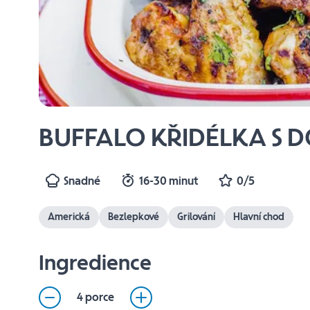
BUFFALO KŘIDÉLKA S
Snadné
16-30 minut
0/5
Americká
Bezlepkové
Grilování
Hlavní chod
Ingredience
4 porce