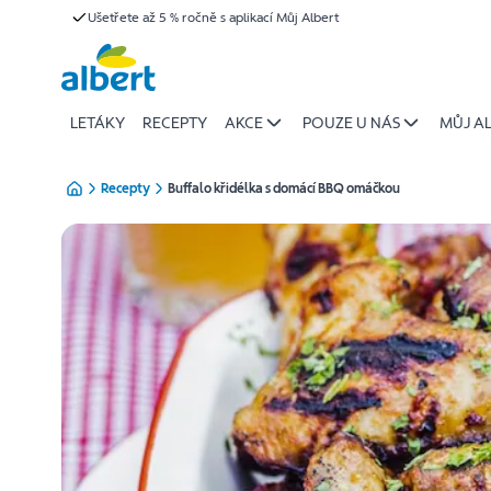
{name
Ušetřete až 5 % ročně s aplikací Můj Albert
Přeskočit
of
recipe}
|
Albert
LETÁKY
RECEPTY
AKCE
POUZE U NÁS
MŮJ A
Recepty
Buffalo křidélka s domácí BBQ omáčkou