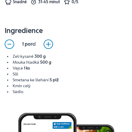
Snadné
31-45 minut
0/5
Ingredience
1 porcí
Zelí kysané
300 g
Mouka hladká
500 g
Vejce
1 ks
Sůl
Smetana ke šlehání
5 plž
Kmín celý
Sádlo