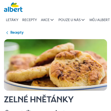
{name
Přeskočit
of
recipe}
LETÁKY
RECEPTY
AKCE
POUZE U NÁS
MŮJ ALBERT
|
Albert
Recepty
ZELNÉ HNĚTÁNKY