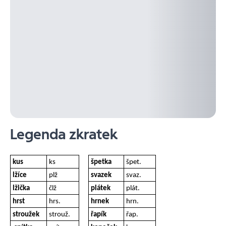
Legenda zkratek
kus
ks
špetka
špet.
lžíce
plž
svazek
svaz.
lžička
člž
plátek
plát.
hrst
hrs.
hrnek
hrn.
stroužek
strouž.
řapík
řap.