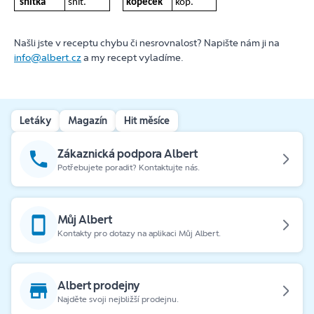
snítka
snít.
kopeček
kop.
Našli jste v receptu chybu či nesrovnalost? Napište nám ji na
info@albert.cz
a my recept vyladíme.
Letáky
Magazín
Hit měsíce
Zákaznická podpora Albert
Potřebujete poradit? Kontaktujte nás.
Můj Albert
Kontakty pro dotazy na aplikaci Můj Albert.
Albert prodejny
Najděte svoji nejbližší prodejnu.