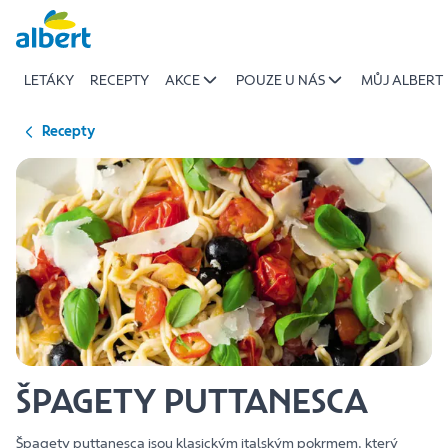
{name
Přeskočit
of
recipe}
LETÁKY
RECEPTY
AKCE
POUZE U NÁS
MŮJ ALBERT
|
Albert
Recepty
ŠPAGETY PUTTANESCA
Špagety puttanesca jsou klasickým italským pokrmem, který