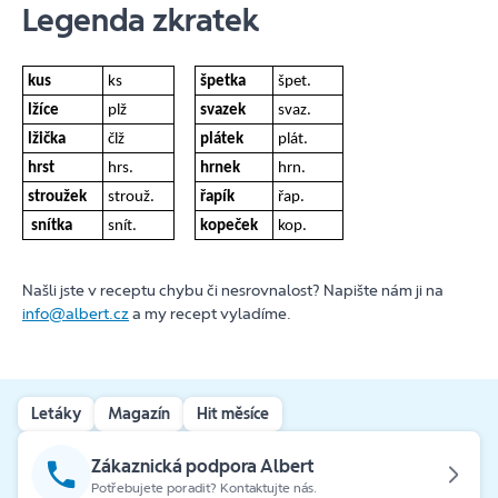
Legenda zkratek
kus
ks
špetka
špet.
lžíce
plž
svazek
svaz.
lžička
člž
plátek
plát.
hrst
hrs.
hrnek
hrn.
stroužek
strouž.
řapík
řap.
snítka
snít.
kopeček
kop.
Našli jste v receptu chybu či nesrovnalost? Napište nám ji na
info@albert.cz
a my recept vyladíme.
Letáky
Magazín
Hit měsíce
Zákaznická podpora Albert
Potřebujete poradit? Kontaktujte nás.