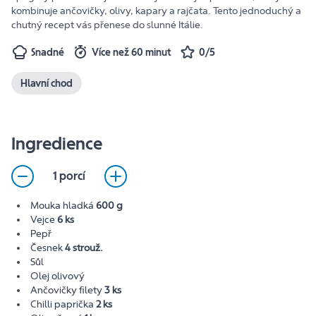
kombinuje ančovičky, olivy, kapary a rajčata. Tento jednoduchý a
chutný recept vás přenese do slunné Itálie.
Snadné
Více než 60 minut
0/5
Hlavní chod
Ingredience
1 porcí
Mouka hladká
600 g
Vejce
6 ks
Pepř
Česnek
4 strouž.
Sůl
Olej olivový
Ančovičky filety
3 ks
Chilli paprička
2 ks