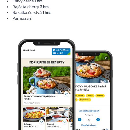
Olivy černé
1 hrs.
Rajčata cherry
2 hrs.
Bazalka čerstvá
1 hrs.
Parmazán