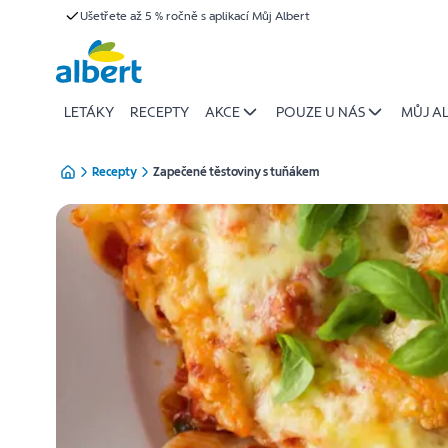
{name
Ušetřete až 5 % ročně s aplikací Můj Albert
Přeskočit
of
recipe}
|
Albert
LETÁKY
RECEPTY
AKCE
POUZE U NÁS
MŮJ A
Recepty
Zapečené těstoviny s tuňákem