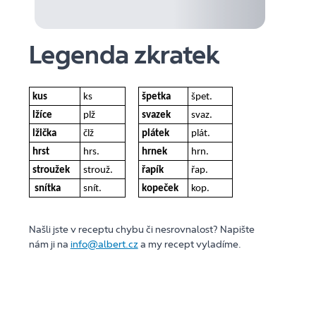
Legenda zkratek
kus
ks
špetka
špet.
lžíce
plž
svazek
svaz.
lžička
člž
plátek
plát.
hrst
hrs.
hrnek
hrn.
stroužek
strouž.
řapík
řap.
snítka
snít.
kopeček
kop.
Našli jste v receptu chybu či nesrovnalost? Napište
nám ji na
info@albert.cz
a my recept vyladíme.