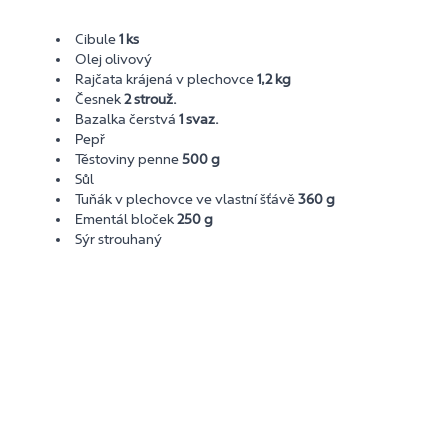
Cibule
1 ks
Olej olivový
Rajčata krájená v plechovce
1,2 kg
Česnek
2 strouž.
Bazalka čerstvá
1 svaz.
Pepř
Těstoviny penne
500 g
Sůl
Tuňák v plechovce ve vlastní šťávě
360 g
Ementál bloček
250 g
Sýr strouhaný