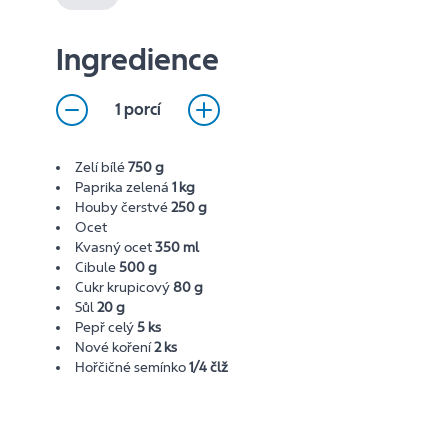
Ingredience
1 porcí
Zelí bílé
750 g
Paprika zelená
1 kg
Houby čerstvé
250 g
Ocet
Kvasný ocet
350 ml
Cibule
500 g
Cukr krupicový
80 g
Sůl
20 g
Pepř celý
5 ks
Nové koření
2 ks
Hořčičné semínko
1/4 člž