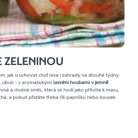
E ZELENINOU
, jak si uchovat chuť lesa i zahrady na dlouhé týdny.
, cibuli – s aromatickými
lesními houbami v jemně
vná a chutná směs, která se hodí jako příloha k masu,
chá, a pokud přidáte třeba čili papričku nebo kousek