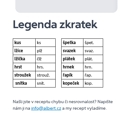
Legenda zkratek
kus
ks
špetka
špet.
lžíce
plž
svazek
svaz.
lžička
člž
plátek
plát.
hrst
hrs.
hrnek
hrn.
stroužek
strouž.
řapík
řap.
snítka
snít.
kopeček
kop.
Našli jste v receptu chybu či nesrovnalost? Napište
nám ji na
info@albert.cz
a my recept vyladíme.