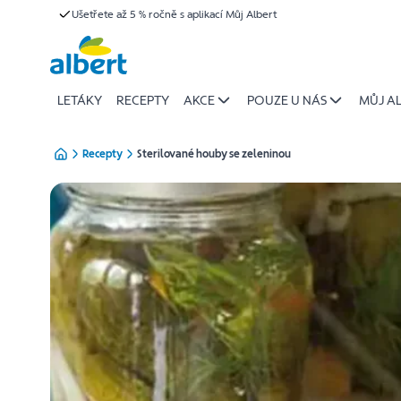
{name
Ušetřete až 5 % ročně s aplikací Můj Albert
Přeskočit
of
recipe}
|
Albert
LETÁKY
RECEPTY
AKCE
POUZE U NÁS
MŮJ A
Recepty
Sterilované houby se zeleninou