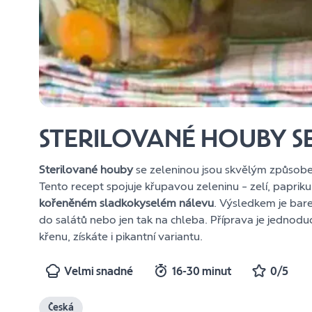
STERILOVANÉ HOUBY S
Sterilované houby
se zeleninou jsou skvělým způsobem
Tento recept spojuje křupavou zeleninu – zelí, papriku
kořeněném sladkokyselém nálevu
. Výsledkem je bare
do salátů nebo jen tak na chleba. Příprava je jednodu
křenu, získáte i pikantní variantu.
Velmi snadné
16-30 minut
0/5
Česká