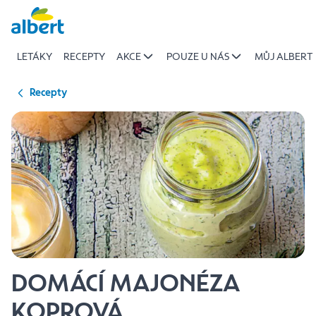
{name
Přeskočit
of
recipe}
LETÁKY
RECEPTY
AKCE
POUZE U NÁS
MŮJ ALBERT
|
Albert
Recepty
DOMÁCÍ MAJONÉZA
KOPROVÁ