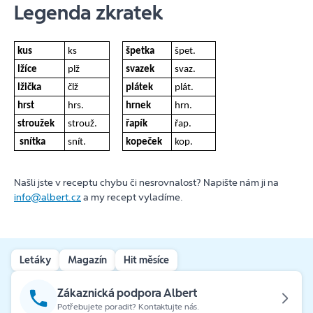
Legenda zkratek
kus
ks
špetka
špet.
lžíce
plž
svazek
svaz.
lžička
člž
plátek
plát.
hrst
hrs.
hrnek
hrn.
stroužek
strouž.
řapík
řap.
snítka
snít.
kopeček
kop.
Našli jste v receptu chybu či nesrovnalost? Napište nám ji na
info@albert.cz
a my recept vyladíme.
Letáky
Magazín
Hit měsíce
Zákaznická podpora Albert
Potřebujete poradit? Kontaktujte nás.