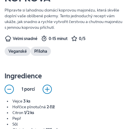
Připravte si lahodnou domácí koprovou majonézu, která skvěle
doplní vaše oblíbené pokrmy. Tento jednoduchý recept vám
ukáže, jak snadno a rychle vytvořit čerstvou a chutnou majonézu
s jemnou koprovou příchutí.
Velmi snadné
0-15 minut
0/5
Veganské
Příloha
Ingredience
1 porcí
Vejce
3 ks
Hořčice plnotučná
2 člž
Citron
1/2 ks
Pepř
Sůl