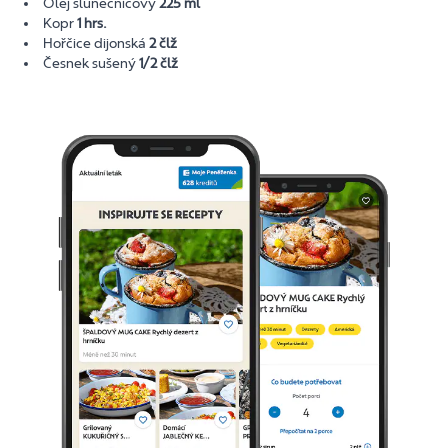
Olej slunečnicový
225 ml
Kopr
1 hrs.
Hořčice dijonská
2 člž
Česnek sušený
1/2 člž