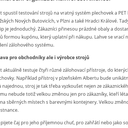
t spustil testování strojů na vratný systém plechovek a PET 
žských Nových Butovicích, v Plzni a také Hradci Králové. Tady
ip je jednoduchý. Zákazníci přinesou prázdné obaly a dosta
ů formou kupónu, který uplatní při nákupu. Lahve se vrací
dení zálohového systému.
rava pro obchodníky ale i výrobce strojů
t aktuálně testuje čtyři různé zálohovací přístroje, do kter
chovky. Například přístroj v plzeňském Albertu bude unikátn
 najednou, stroj je tak třeba vyzkoušet nejen ze zákaznickéh
mu nebude totiž velkou změnou jen pro zákazníky, kteří lét
í na sběrných místech s barevnými kontejnery. Velkou změno
stnance.
 pijete čaj pro jeho příjemnou chuť, pro zahřátí nebo jako s