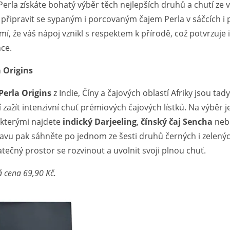
Perla získáte bohatý výběr těch nejlepších druhů a chutí ze
připravit se sypaným i porcovaným čajem Perla v sáčcích i
í, že váš nápoj vznikl s respektem k přírodě, což potvrzuje 
nce.
a Origins
Perla Origins
z Indie, Číny a čajových oblastí Afriky jsou t
í zažít intenzivní chuť prémiových čajových lístků. Na výběr j
 kterými najdete
indický Darjeeling
,
čínský čaj Sencha
neb
avu pak sáhněte po jednom ze šesti druhů černých i zelenýc
tečný prostor se rozvinout a uvolnit svoji plnou chuť.
 cena 69,90 Kč.