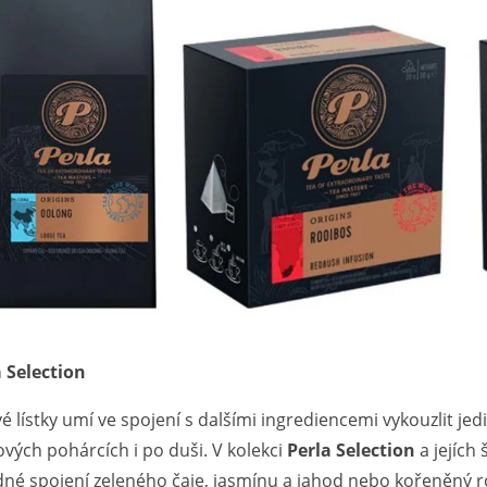
a Selection
é lístky umí ve spojení s dalšími ingrediencemi vykouzlit je
vých pohárcích i po duši. V kolekci
Perla Selection
a jejích
né spojení zeleného čaje, jasmínu a jahod nebo kořeněný ro