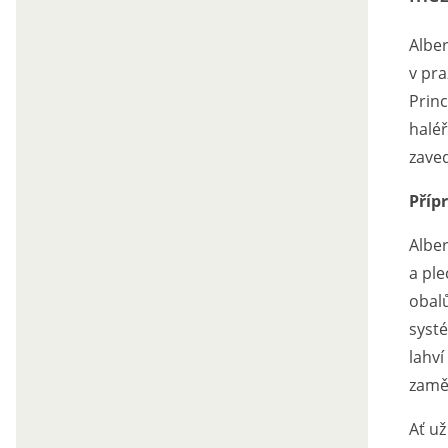
Alber
v pra
Princ
haléř
zave
Příp
Alber
a ple
obalů
systé
lahv
zamě
Ať už