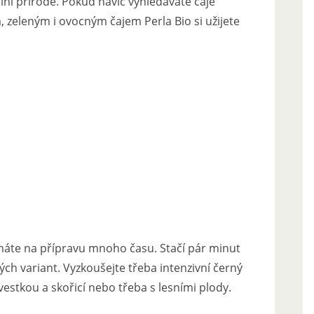
ní přírodě. Pokud navíc vyhledáváte čaje
 zeleným i ovocným čajem Perla Bio si užijete
nemáte na přípravu mnoho času. Stačí pár minut
ch variant. Vyzkoušejte třeba intenzivní černý
vestkou a skořicí nebo třeba s lesními plody.