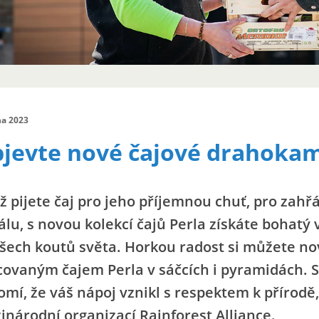
jna 2023
jevte nové čajové drahokamy
už pijete čaj pro jeho příjemnou chuť, pro zah
álu, s novou kolekcí čajů Perla získáte bohatý
všech koutů světa. Horkou radost si můžete no
covaným čajem Perla v sáčcích i pyramidách. S
mí, že váš nápoj vznikl s respektem k přírodě, 
inárodní organizací Rainforest Alliance.