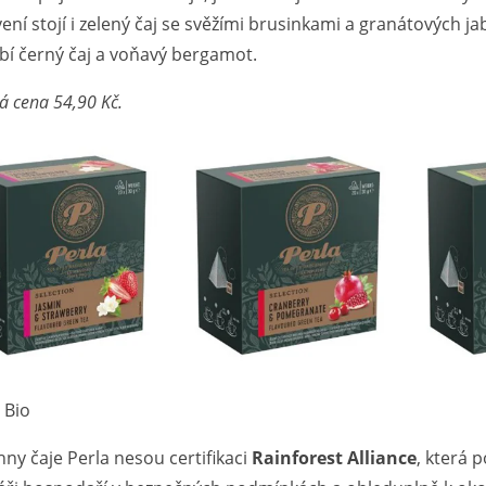
ení stojí i zelený čaj se svěžími brusinkami a granátových j
bí černý čaj a voňavý bergamot.
á cena 54,90 Kč.
 Bio
ny čaje Perla nesou certifikaci
Rainforest Alliance
, která 