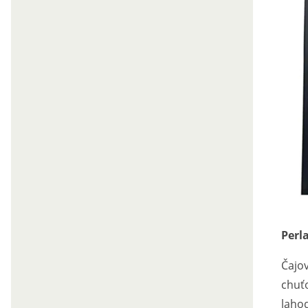
Perl
Čajov
chuťo
lahod