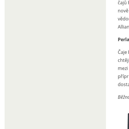
čajů 
nově 
vědom
Allia
Perl
Čaje
chtěj
mezi
přípr
dosta
Běžná