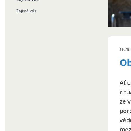
Zajímá vás
19. ří
Ob
Ať 
ritu
ze 
por
vědo
mez