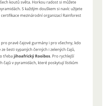
 všech koutů světa. Horkou radost si můžete
 pyramidách. S každým douškem si navíc užijete
i certifikace mezinárodní organizací Rainforest
ady pro pravé čajové gurmány i pro všechny, kdo
e ze šesti sypaných černých i zelených čajů,
o třeba
jihoafrický Rooibos
. Pro rychlejší
h čajů v pyramidách, které poskytují lístkům