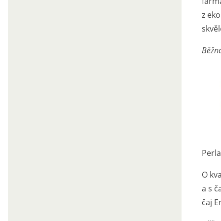
farm
z eko
skvěl
Běžná
Perl
O kva
a s č
čaj E