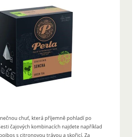
dinečnou chuť, která příjemně pohladí po
 šesti čajových kombinacích najdete například
oibos s citronovou trávou a skořicí. Za