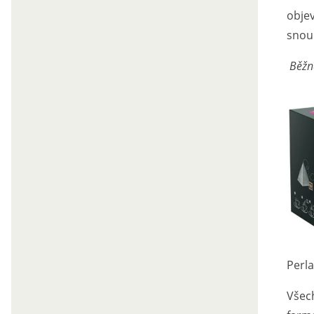
objev
snou
Běžn
Perla
Všech