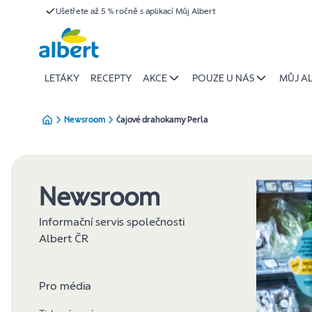
Čajové
Ušetřete až 5 % ročně s aplikací Můj Albert
Přeskočit
drahokamy
Perla
|
Albert
LETÁKY
RECEPTY
AKCE
POUZE U NÁS
MŮJ A
Newsroom
Čajové drahokamy Perla
Newsroom
Informační servis společnosti
Albert ČR
Pro média