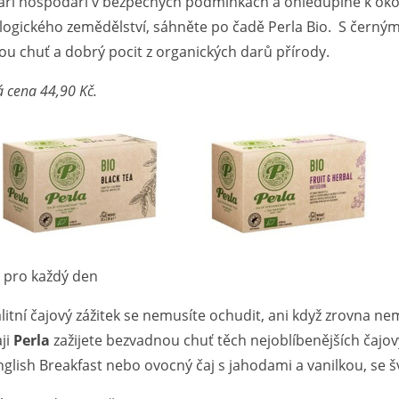
áři hospodaří v bezpečných podmínkách a ohleduplně k okol
logického zemědělství, sáhněte po čadě Perla Bio. S černým,
ou chuť a dobrý pocit z organických darů přírody.
 cena 44,90 Kč.
a pro každý den
litní čajový zážitek se nemusíte ochudit, ani když zrovna 
aji
Perla
zažijete bezvadnou chuť těch nejoblíbenějších čajový
nglish Breakfast nebo ovocný čaj s jahodami a vanilkou, se š