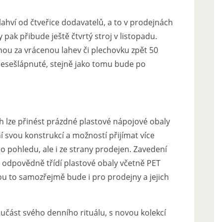
lahví od čtveřice dodavatelů, a to v prodejnách
 pak přibude ještě čtvrtý stroj v listopadu.
nou za vrácenou lahev či plechovku zpět 50
 nesešlápnuté, stejně jako tomu bude po
ých lze přinést prázdné plastové nápojové obaly
í svou konstrukcí a možností přijímat více
o pohledu, ale i ze strany prodejen. Zavedení
a odpovědně třídí plastové obaly včetně PET
u to samozřejmě bude i pro prodejny a jejich
oučást svého denního rituálu, s novou kolekcí