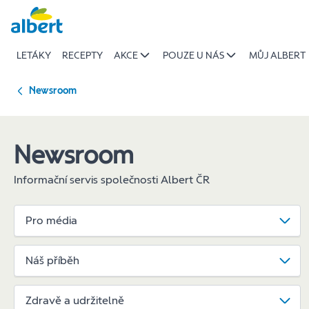
Snižujeme
Přeskočit
uhlíkovou
stopu
LETÁKY
RECEPTY
AKCE
POUZE U NÁS
MŮJ ALBERT
|
Albert
Newsroom
Newsroom
Informační servis společnosti Albert ČR
Pro média
Náš příběh
Zdravě a udržitelně