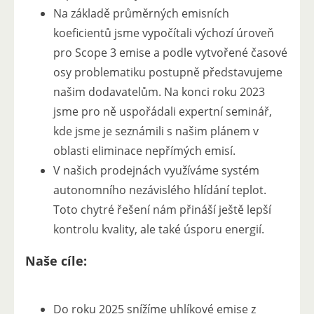
Na základě průměrných emisních
koeficientů jsme vypočítali výchozí úroveň
pro Scope 3 emise a podle vytvořené časové
osy problematiku postupně představujeme
našim dodavatelům. Na konci roku 2023
jsme pro ně uspořádali expertní seminář,
kde jsme je seznámili s našim plánem v
oblasti eliminace nepřímých emisí.
V našich prodejnách využíváme systém
autonomního nezávislého hlídání teplot.
Toto chytré řešení nám přináší ještě lepší
kontrolu kvality, ale také úsporu energií.
Naše cíle:
Do roku 2025 snížíme uhlíkové emise z