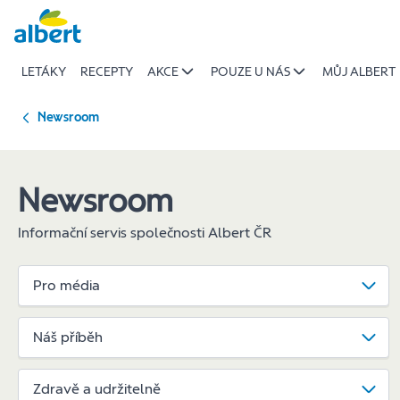
Podpora
Přeskočit
komunit
aktualita
LETÁKY
RECEPTY
AKCE
POUZE U NÁS
MŮJ ALBERT
|
Albert
Newsroom
Newsroom
Informační servis společnosti Albert ČR
Pro média
Náš příběh
Zdravě a udržitelně