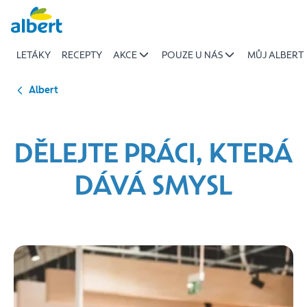
Kariéra
Přeskočit
|
Albert
LETÁKY
RECEPTY
AKCE
POUZE U NÁS
MŮJ ALBERT
Albert
DĚLEJTE PRÁCI, KTERÁ
DÁVÁ SMYSL