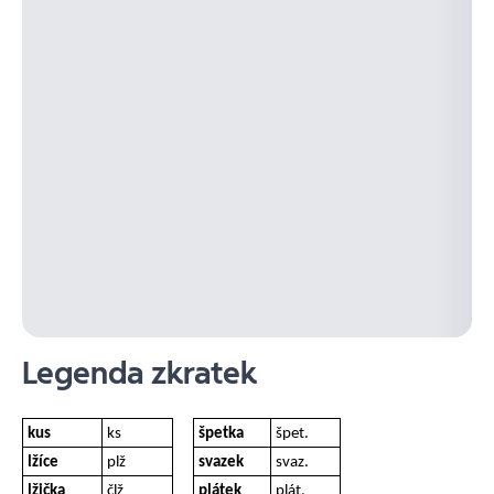
Legenda zkratek
kus
ks
špetka
špet.
lžíce
plž
svazek
svaz.
lžička
člž
plátek
plát.