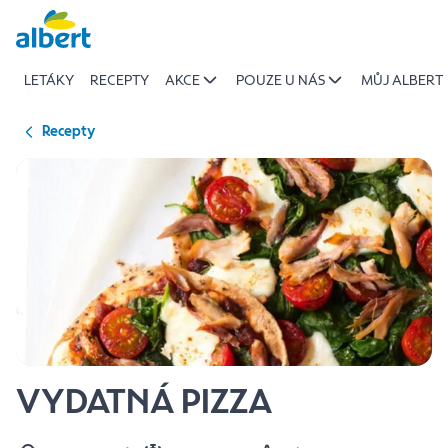
{name
Přeskočit
of
recipe}
LETÁKY
RECEPTY
AKCE
POUZE U NÁS
MŮJ ALBERT
|
Albert
Recepty
VYDATNÁ PIZZA