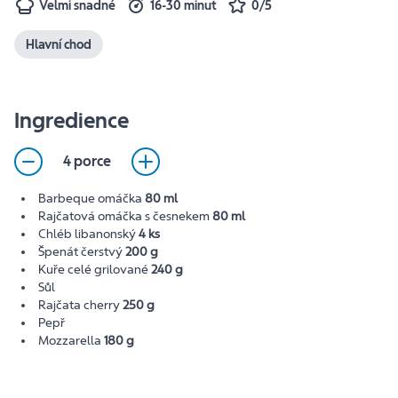
Velmi snadné
16-30 minut
0/5
Hlavní chod
Ingredience
4 porce
Barbeque omáčka
80 ml
Rajčatová omáčka s česnekem
80 ml
Chléb libanonský
4 ks
Špenát čerstvý
200 g
Kuře celé grilované
240 g
Sůl
Rajčata cherry
250 g
Pepř
Mozzarella
180 g