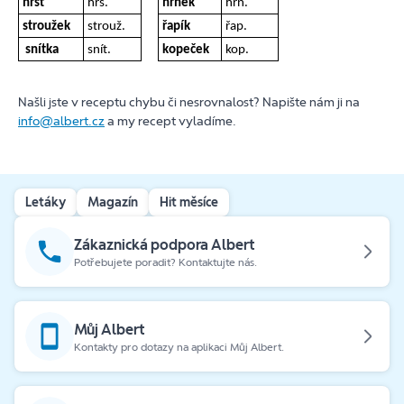
hrst
hrs.
hrnek
hrn.
stroužek
strouž.
řapík
řap.
snítka
snít.
kopeček
kop.
Našli jste v receptu chybu či nesrovnalost? Napište nám ji na
info@albert.cz
a my recept vyladíme.
Letáky
Magazín
Hit měsíce
Zákaznická podpora Albert
Potřebujete poradit? Kontaktujte nás.
Můj Albert
Kontakty pro dotazy na aplikaci Můj Albert.