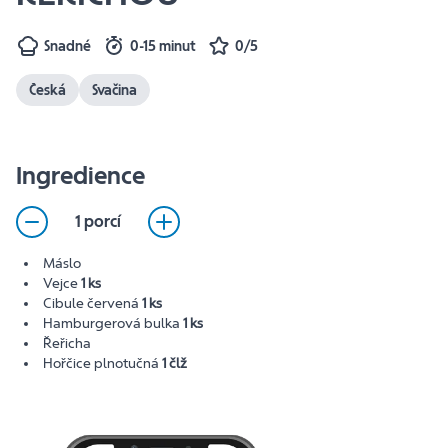
Snadné
0-15 minut
0/5
Česká
Svačina
Ingredience
1 porcí
Máslo
Vejce
1 ks
Cibule červená
1 ks
Hamburgerová bulka
1 ks
Řeřicha
Hořčice plnotučná
1 člž