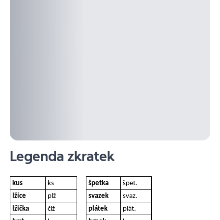
Legenda zkratek
kus
ks
špetka
špet.
lžíce
plž
svazek
svaz.
lžička
člž
plátek
plát.