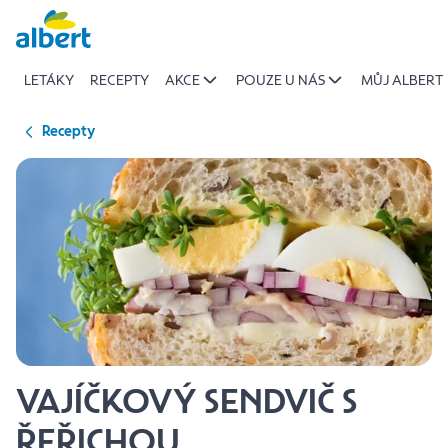
{name
Přeskočit
of
recipe}
LETÁKY
RECEPTY
AKCE
POUZE U NÁS
MŮJ ALBERT
|
Albert
Recepty
VAJÍČKOVÝ SENDVIČ S
ŘEŘICHOU