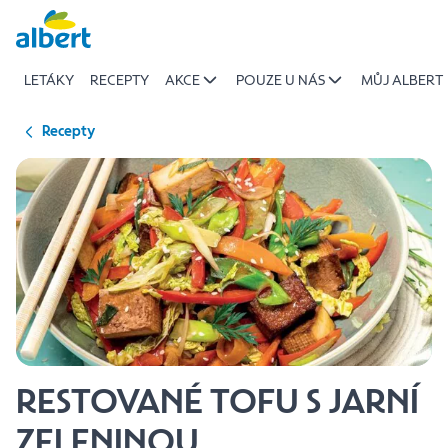
{name
Přeskočit
of
recipe}
LETÁKY
RECEPTY
AKCE
POUZE U NÁS
MŮJ ALBERT
|
Albert
Recepty
RESTOVANÉ TOFU S JARNÍ
ZELENINOU