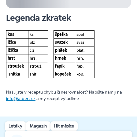
Legenda zkratek
kus
ks
špetka
špet.
lžíce
plž
svazek
svaz.
lžička
člž
plátek
plát.
hrst
hrs.
hrnek
hrn.
stroužek
strouž.
řapík
řap.
snítka
snít.
kopeček
kop.
Našli jste v receptu chybu či nesrovnalost? Napište nám ji na
info@albert.cz
a my recept vyladíme.
Letáky
Magazín
Hit měsíce