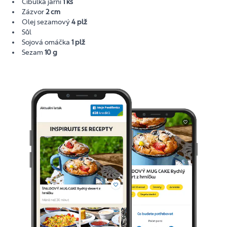
Cibulka jarní
1 ks
Zázvor
2 cm
Olej sezamový
4 plž
Sůl
Sojová omáčka
1 plž
Sezam
10 g