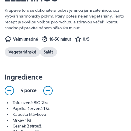
Křupavé tofu se dokonale snoubí s jemnou jarní zeleninou, což
vytváří harmonický pokrm, který potěší nejen vegetariány. Tento
recept je skvělou volbou pro rychlou a zdravou večeři, kterou
snadno připravíte během několika minut.
Velmi snadné
16-30 minut
0/5
Vegetariánské
Salát
Ingredience
4 porce
Tofu uzené BIO
2 ks
Paprika červená
1 ks
Kapusta hlávková
Mrkev
1 ks
Česnek
2 strouž.