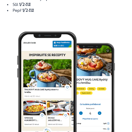
Sůl
1/2 člž
Pepř
1/2 člž