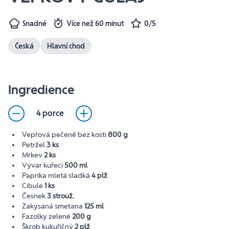
Snadné
Více než 60 minut
0/5
Česká
Hlavní chod
Ingredience
4 porce
Vepřová pečeně bez kosti
800 g
Petržel
3 ks
Mrkev
2 ks
Vývar kuřecí
500 ml
Paprika mletá sladká
4 plž
Cibule
1 ks
Česnek
3 strouž.
Zakysaná smetana
125 ml
Fazolky zelené
200 g
Škrob kukuřičný
2 plž