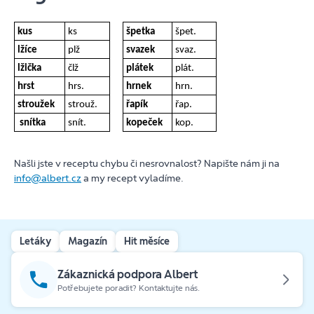
kus
ks
špetka
špet.
lžíce
plž
svazek
svaz.
lžička
člž
plátek
plát.
hrst
hrs.
hrnek
hrn.
stroužek
strouž.
řapík
řap.
snítka
snít.
kopeček
kop.
Našli jste v receptu chybu či nesrovnalost? Napište nám ji na
info@albert.cz
a my recept vyladíme.
Letáky
Magazín
Hit měsíce
Zákaznická podpora Albert
Potřebujete poradit? Kontaktujte nás.