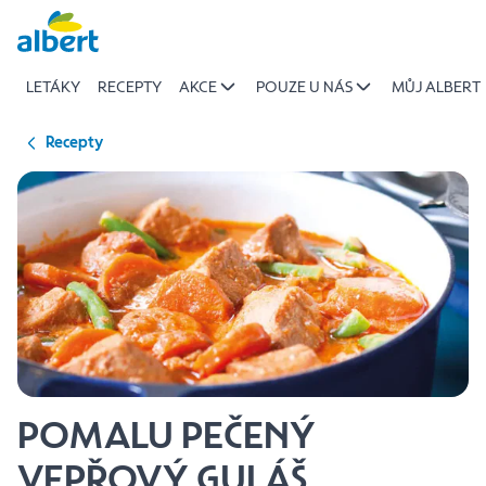
{name
Přeskočit
of
recipe}
LETÁKY
RECEPTY
AKCE
POUZE U NÁS
MŮJ ALBERT
|
Albert
Recepty
POMALU PEČENÝ
VEPŘOVÝ GULÁŠ