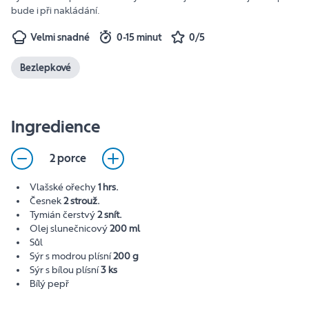
bude i při nakládání.
Velmi snadné
0-15 minut
0/5
Bezlepkové
Ingredience
2 porce
Vlašské ořechy
1 hrs.
Česnek
2 strouž.
Tymián čerstvý
2 snít.
Olej slunečnicový
200 ml
Sůl
Sýr s modrou plísní
200 g
Sýr s bílou plísní
3 ks
Bílý pepř