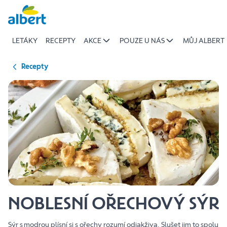
{name
Přeskočit
of
recipe}
LETÁKY
RECEPTY
AKCE
POUZE U NÁS
MŮJ ALBERT
|
Albert
Recepty
NOBLESNÍ OŘECHOVÝ SÝR
Sýr s modrou plísní si s ořechy rozumí odjakživa. Slušet jim to spolu