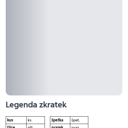
Legenda zkratek
kus
ks
špetka
špet.
lžíce
plž
svazek
svaz.