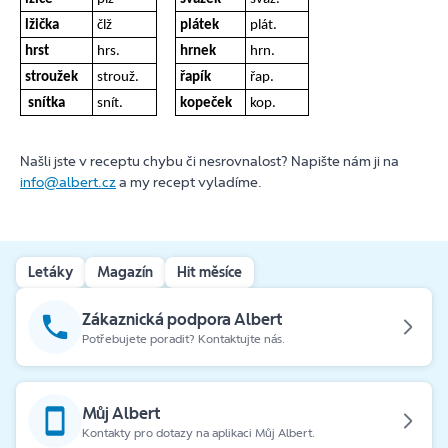
lžička
člž
plátek
plát.
hrst
hrs.
hrnek
hrn.
stroužek
strouž.
řapík
řap.
snítka
snít.
kopeček
kop.
Našli jste v receptu chybu či nesrovnalost? Napište nám ji na
info@albert.cz
a my recept vyladíme.
Letáky
Magazín
Hit měsíce
Zákaznická podpora Albert
Potřebujete poradit? Kontaktujte nás.
Můj Albert
Kontakty pro dotazy na aplikaci Můj Albert.