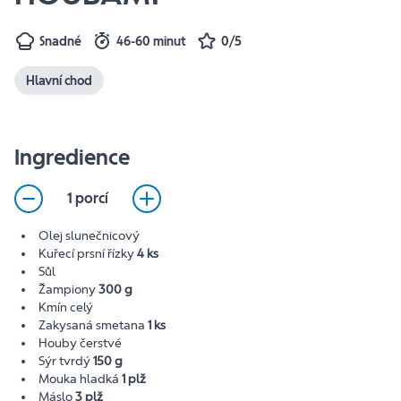
Snadné
46-60 minut
0/5
Hlavní chod
Ingredience
1 porcí
Olej slunečnicový
Kuřecí prsní řízky
4 ks
Sůl
Žampiony
300 g
Kmín celý
Zakysaná smetana
1 ks
Houby čerstvé
Sýr tvrdý
150 g
Mouka hladká
1 plž
Máslo
3 plž