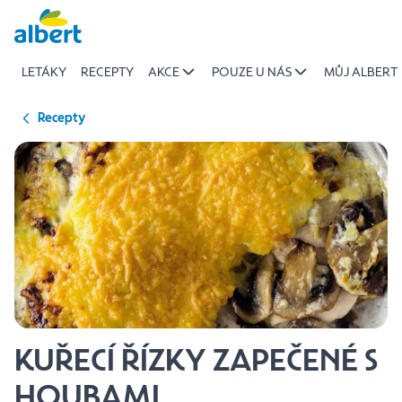
{name
Přeskočit
of
recipe}
LETÁKY
RECEPTY
AKCE
POUZE U NÁS
MŮJ ALBERT
|
Albert
Recepty
KUŘECÍ ŘÍZKY ZAPEČENÉ S
HOUBAMI