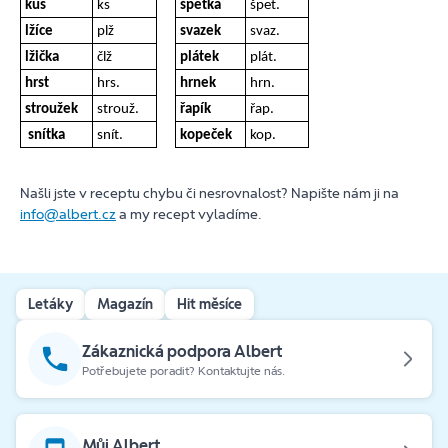
kus
ks
špetka
špet.
lžíce
plž
svazek
svaz.
lžička
člž
plátek
plát.
hrst
hrs.
hrnek
hrn.
stroužek
strouž.
řapík
řap.
snítka
snít.
kopeček
kop.
Našli jste v receptu chybu či nesrovnalost? Napište nám ji na
info@albert.cz
a my recept vyladíme.
Letáky
Magazín
Hit měsíce
Zákaznická podpora Albert
Potřebujete poradit? Kontaktujte nás.
Můj Albert