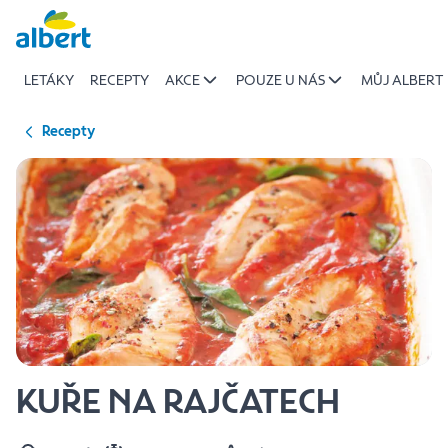
{name
Přeskočit
of
recipe}
LETÁKY
RECEPTY
AKCE
POUZE U NÁS
MŮJ ALBERT
|
Albert
Recepty
KUŘE NA RAJČATECH