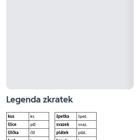
Legenda zkratek
kus
ks
špetka
špet.
lžíce
plž
svazek
svaz.
lžička
člž
plátek
plát.