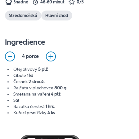
Snadné
46-60 minut
0/5
Středomořská
Hlavní chod
Ingredience
4 porce
Olej olivový
5 plž
Cibule
1 ks
Česnek
2 strouž.
Rajčata v plechovce
800 g
Smetana na vaření
4 plž
Sůl
Bazalka čerstvá
1 hrs.
Kuřecí prsní řízky
4 ks