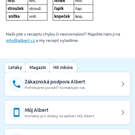
hrst
hrs.
hrnek
hrn.
stroužek
strouž.
řapík
řap.
snítka
snít.
kopeček
kop.
Našli jste v receptu chybu či nesrovnalost? Napište nám ji na
info@albert.cz
a my recept vyladíme.
Letáky
Magazín
Hit měsíce
Zákaznická podpora Albert
Potřebujete poradit? Kontaktujte nás.
Můj Albert
Kontakty pro dotazy na aplikaci Můj Albert.