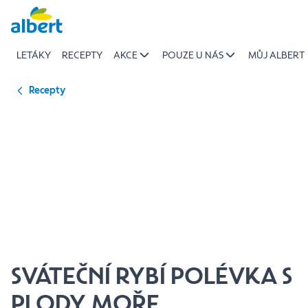
{name
Přeskočit
of
recipe}
LETÁKY
RECEPTY
AKCE
POUZE U NÁS
MŮJ ALBERT
|
Albert
Recepty
SVÁTEČNÍ RYBÍ POLÉVKA S
PLODY MOŘE