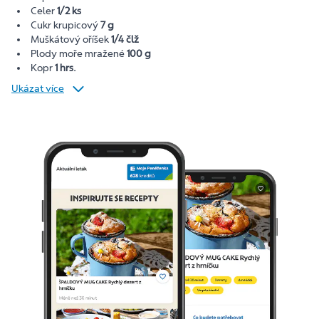
Celer
1/2 ks
Cukr krupicový
7 g
Muškátový oříšek
1/4 člž
Plody moře mražené
100 g
Kopr
1 hrs.
Ukázat více