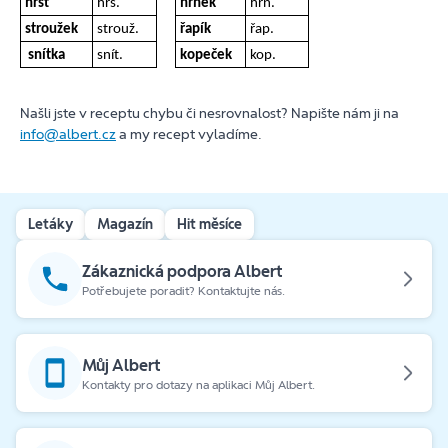
hrst
hrs.
hrnek
hrn.
stroužek
strouž.
řapík
řap.
snítka
snít.
kopeček
kop.
Našli jste v receptu chybu či nesrovnalost? Napište nám ji na
info@albert.cz
a my recept vyladíme.
Letáky
Magazín
Hit měsíce
Zákaznická podpora Albert
Potřebujete poradit? Kontaktujte nás.
Můj Albert
Kontakty pro dotazy na aplikaci Můj Albert.