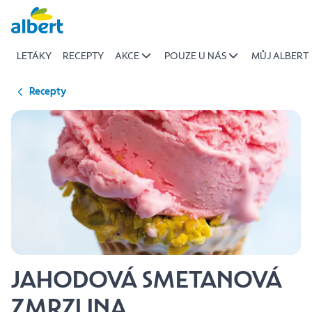
{name
Přeskočit
of
recipe}
LETÁKY
RECEPTY
AKCE
POUZE U NÁS
MŮJ ALBERT
|
Albert
Recepty
JAHODOVÁ SMETANOVÁ
ZMRZLINA