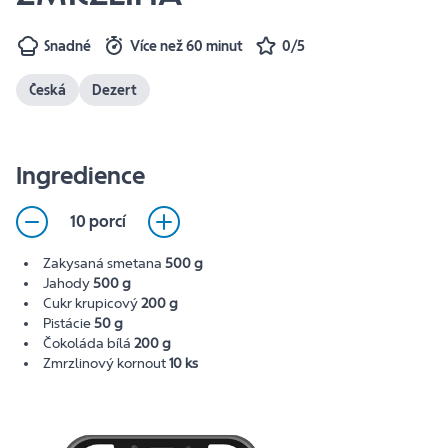
Snadné
Více než 60 minut
0/5
Česká
Dezert
Ingredience
10 porcí
Zakysaná smetana
500 g
Jahody
500 g
Cukr krupicový
200 g
Pistácie
50 g
Čokoláda bílá
200 g
Zmrzlinový kornout
10 ks