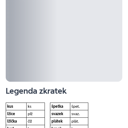
Legenda zkratek
kus
ks
špetka
špet.
lžíce
plž
svazek
svaz.
lžička
člž
plátek
plát.