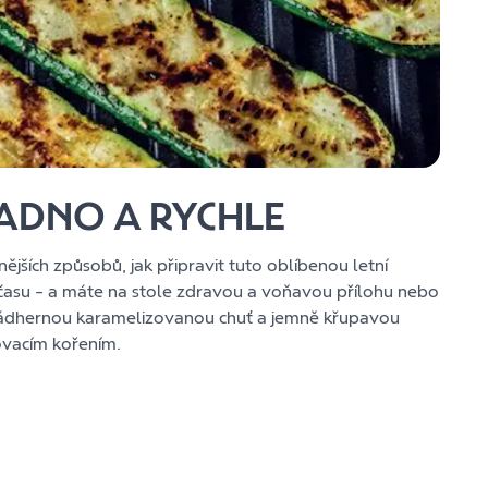
ADNO A RYCHLE
nějších způsobů, jak připravit tuto oblíbenou letní
t času – a máte na stole zdravou a voňavou přílohu nebo
ádhernou karamelizovanou chuť a jemně křupavou
lovacím kořením.