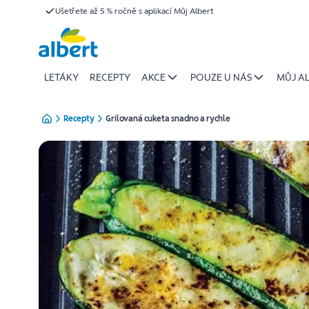
{name
Ušetřete až 5 % ročně s aplikací Můj Albert
Přeskočit
of
recipe}
|
Albert
LETÁKY
RECEPTY
AKCE
POUZE U NÁS
MŮJ A
Recepty
Grilovaná cuketa snadno a rychle