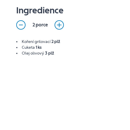
Ingredience
2 porce
Koření grilovací
2 plž
Cuketa
1 ks
Olej olivový
3 plž