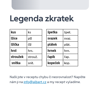
Legenda zkratek
kus
ks
špetka
špet.
lžíce
plž
svazek
svaz.
lžička
člž
plátek
plát.
hrst
hrs.
hrnek
hrn.
stroužek
strouž.
řapík
řap.
snítka
snít.
kopeček
kop.
Našli jste v receptu chybu či nesrovnalost? Napište
nám ji na
info@albert.cz
a my recept vyladíme.