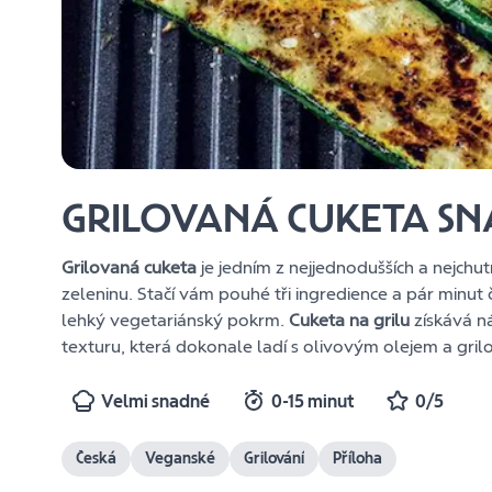
GRILOVANÁ CUKETA SN
Grilovaná cuketa
je jedním z nejjednodušších a nejchut
zeleninu. Stačí vám pouhé tři ingredience a pár minu
lehký vegetariánský pokrm.
Cuketa na grilu
získává n
texturu, která dokonale ladí s olivovým olejem a gri
Velmi snadné
0-15 minut
0/5
Česká
Veganské
Grilování
Příloha