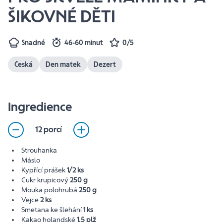
ŠIKOVNÉ DĚTI
Snadné
46-60 minut
0/5
Česká
Den matek
Dezert
Ingredience
12 porcí
Strouhanka
Máslo
Kypřící prášek
1/2 ks
Cukr krupicový
250 g
Mouka polohrubá
250 g
Vejce
2 ks
Smetana ke šlehání
1 ks
Kakao holandské
1,5 plž