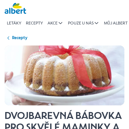
{name
Přeskočit
of
recipe}
LETÁKY
RECEPTY
AKCE
POUZE U NÁS
MŮJ ALBERT
|
Albert
Recepty
DVOJBAREVNÁ BÁBOVKA
PRO SKVĚLÉ MAMINKY A