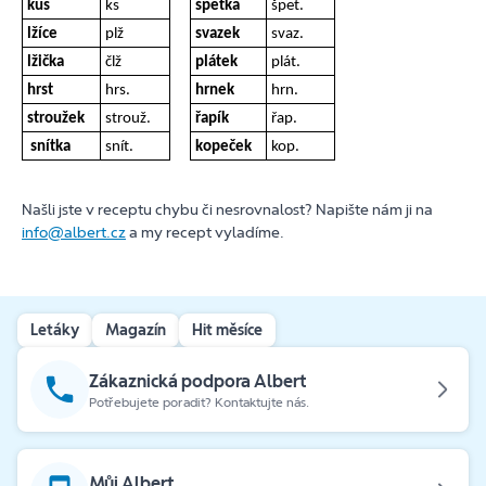
kus
ks
špetka
špet.
lžíce
plž
svazek
svaz.
lžička
člž
plátek
plát.
hrst
hrs.
hrnek
hrn.
stroužek
strouž.
řapík
řap.
snítka
snít.
kopeček
kop.
Našli jste v receptu chybu či nesrovnalost? Napište nám ji na
info@albert.cz
a my recept vyladíme.
Letáky
Magazín
Hit měsíce
Zákaznická podpora Albert
Potřebujete poradit? Kontaktujte nás.
Můj Albert