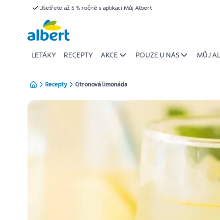
{name
Ušetřete až 5 % ročně s aplikací Můj Albert
Přeskočit
of
recipe}
|
Albert
LETÁKY
RECEPTY
AKCE
POUZE U NÁS
MŮJ A
Recepty
Citronová limonáda