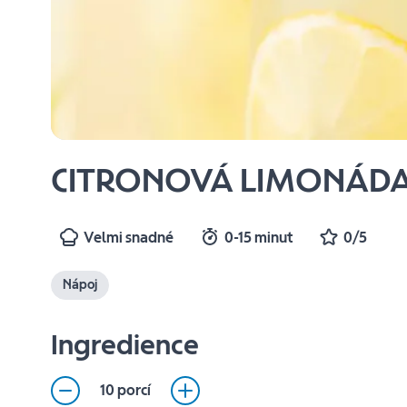
CITRONOVÁ LIMONÁD
Velmi snadné
0-15 minut
0/5
Nápoj
Ingredience
10 porcí