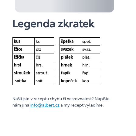
Legenda zkratek
kus
ks
špetka
špet.
lžíce
plž
svazek
svaz.
lžička
člž
plátek
plát.
hrst
hrs.
hrnek
hrn.
stroužek
strouž.
řapík
řap.
snítka
snít.
kopeček
kop.
Našli jste v receptu chybu či nesrovnalost? Napište
nám ji na
info@albert.cz
a my recept vyladíme.