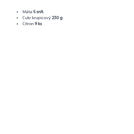
Máta
5 snít.
Cukr krupicový
230 g
Citron
9 ks