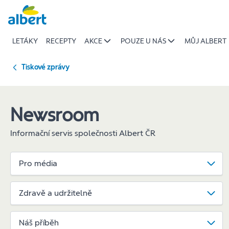
Tábory,
Přeskočit
tanec
i
LETÁKY
RECEPTY
AKCE
POUZE U NÁS
MŮJ ALBERT
terapie
|
Albert
Tiskové zprávy
Newsroom
Informační servis společnosti Albert ČR
Pro média
Zdravě a udržitelně
Náš příběh