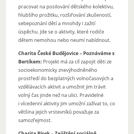
pracovat na posilování dětského kolektivu,
hlubšího prožitku, rozšiřování zkušeností,
sebepoznání dětí a mnohdy i zažití
úspěchu. Jde se o aktivity, které rodiče
dětem nemohou nebo neumí nabídnout.
Charita České Budějovice – Poznáváme s
Bertíkem:
Projekt má za cíl zapojit děti ze
socioekonomicky znevýhodněného
prostředí do bezplatných volnočasových a
vzdělávacích aktivit a umožnit jim trávit
volný čas jinde než na ulici. Pravidelné
i vícedenní aktivity jim umožní zažívat to, co
většina jejich vrstevníků považuje za
samozřejmost.
Charita Písek – Zajištění sociálně