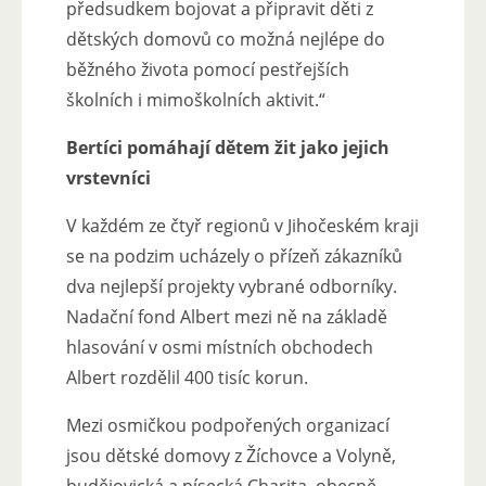
předsudkem bojovat a připravit děti z
dětských domovů co možná nejlépe do
běžného života pomocí pestřejších
školních i mimoškolních aktivit.“
Bertíci pomáhají dětem žit jako jejich
vrstevníci
V každém ze čtyř regionů v Jihočeském kraji
se na podzim ucházely o přízeň zákazníků
dva nejlepší projekty vybrané odborníky.
Nadační fond Albert mezi ně na základě
hlasování v osmi místních obchodech
Albert rozdělil 400 tisíc korun.
Mezi osmičkou podpořených organizací
jsou dětské domovy z Žíchovce a Volyně,
budějovická a písecká Charita, obecně