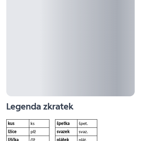
Legenda zkratek
kus
ks
špetka
špet.
lžíce
plž
svazek
svaz.
lžička
člž
plátek
plát.