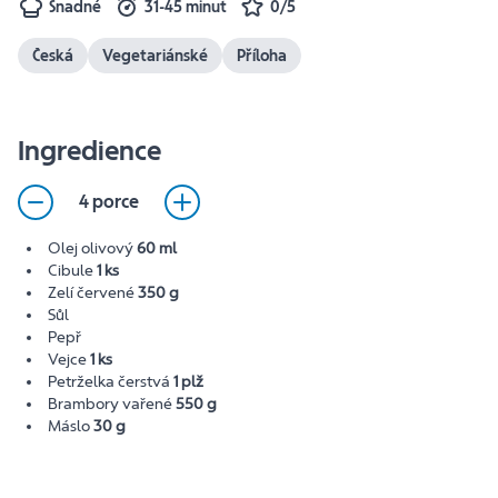
Snadné
31-45 minut
0/5
Česká
Vegetariánské
Příloha
Ingredience
4 porce
Olej olivový
60 ml
Cibule
1 ks
Zelí červené
350 g
Sůl
Pepř
Vejce
1 ks
Petrželka čerstvá
1 plž
Brambory vařené
550 g
Máslo
30 g