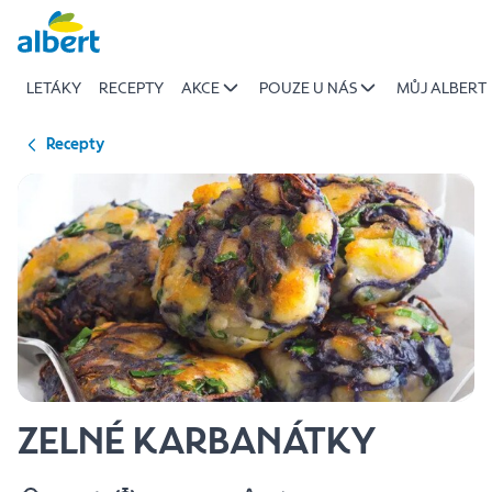
{name
Přeskočit
of
recipe}
LETÁKY
RECEPTY
AKCE
POUZE U NÁS
MŮJ ALBERT
|
Albert
Recepty
ZELNÉ KARBANÁTKY