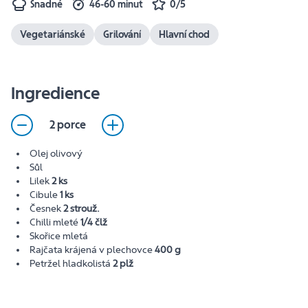
Snadné
46-60 minut
0/5
Vegetariánské
Grilování
Hlavní chod
Ingredience
2 porce
Olej olivový
Sůl
Lilek
2 ks
Cibule
1 ks
Česnek
2 strouž.
Chilli mleté
1/4 člž
Skořice mletá
Rajčata krájená v plechovce
400 g
Petržel hladkolistá
2 plž