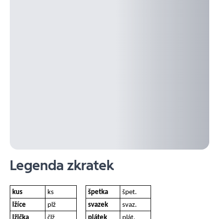
Legenda zkratek
kus
ks
špetka
špet.
lžíce
plž
svazek
svaz.
lžička
člž
plátek
plát.