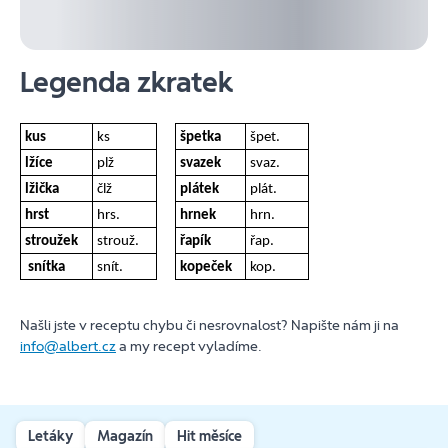
Legenda zkratek
kus
ks
špetka
špet.
lžíce
plž
svazek
svaz.
lžička
člž
plátek
plát.
hrst
hrs.
hrnek
hrn.
stroužek
strouž.
řapík
řap.
snítka
snít.
kopeček
kop.
Našli jste v receptu chybu či nesrovnalost? Napište nám ji na
info@albert.cz
a my recept vyladíme.
Letáky
Magazín
Hit měsíce