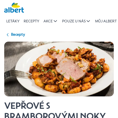
{name
Přeskočit
of
recipe}
LETÁKY
RECEPTY
AKCE
POUZE U NÁS
MŮJ ALBERT
|
Albert
Recepty
VEPŘOVÉ S
BRAMBOROVÝMI NOKY