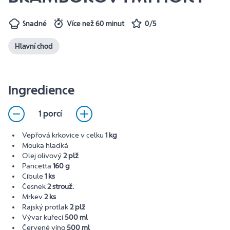
Snadné
Více než 60 minut
0/5
Hlavní chod
Ingredience
1 porcí
Vepřová krkovice v celku
1 kg
Mouka hladká
Olej olivový
2 plž
Pancetta
160 g
Cibule
1 ks
Česnek
2 strouž.
Mrkev
2 ks
Rajský protlak
2 plž
Vývar kuřecí
500 ml
Červené víno
500 ml