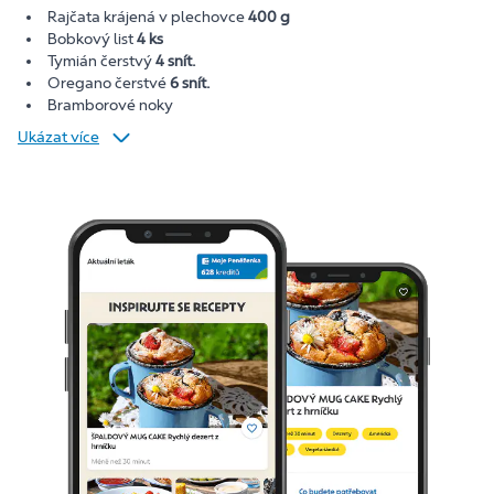
Rajčata krájená v plechovce
400 g
Bobkový list
4 ks
Tymián čerstvý
4 snít.
Oregano čerstvé
6 snít.
Bramborové noky
Ukázat více