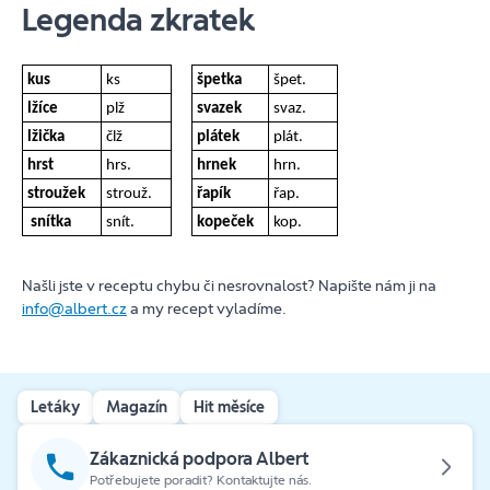
Legenda zkratek
kus
ks
špetka
špet.
lžíce
plž
svazek
svaz.
lžička
člž
plátek
plát.
hrst
hrs.
hrnek
hrn.
stroužek
strouž.
řapík
řap.
snítka
snít.
kopeček
kop.
Našli jste v receptu chybu či nesrovnalost? Napište nám ji na
info@albert.cz
a my recept vyladíme.
Letáky
Magazín
Hit měsíce
Zákaznická podpora Albert
Potřebujete poradit? Kontaktujte nás.