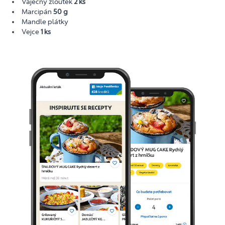
Vaječný žloutek
2 ks
Marcipán
50 g
Mandle plátky
Vejce
1 ks