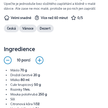
Upečte je jednoduše bez složitého zaplétání a klidně v malé
dávce. Ale zase ne moc malé, protože se po nich jen zapráší.
Velmi snadné
Více než 60 minut
0/5
Česká
Vánoce
Dezert
Ingredience
10 porcí
Máslo
70 g
Droždí čerstvé
20 g
Mléko
80 ml
Cukr krupicový
50 g
Rozinky
1 hrs.
Mouka polohrubá
250 g
Sůl
Citronová kůra
1 člž