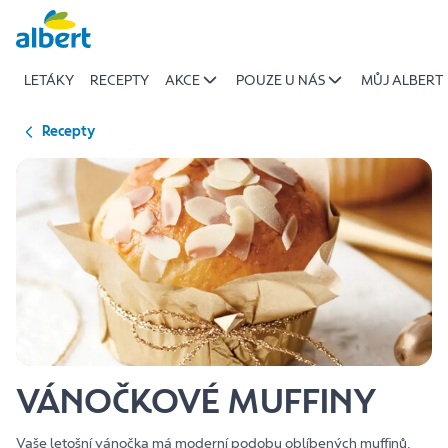
{name
Přeskočit
of
recipe}
LETÁKY
RECEPTY
AKCE
POUZE U NÁS
MŮJ ALBERT
|
Albert
Recepty
VÁNOČKOVÉ MUFFINY
Vaše letošní vánočka má moderní podobu oblíbených muffinů.