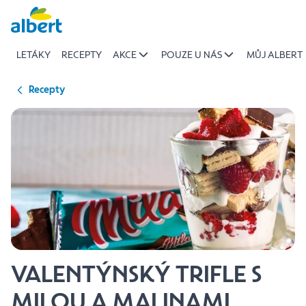
{name
Přeskočit
of
recipe}
LETÁKY
RECEPTY
AKCE
POUZE U NÁS
MŮJ ALBERT
|
Albert
Recepty
VALENTÝNSKÝ TRIFLE S
MILOU A MALINAMI