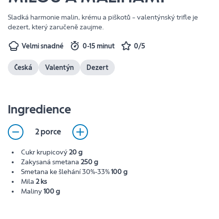
Sladká harmonie malin, krému a piškotů – valentýnský trifle je
dezert, který zaručeně zaujme.
Velmi snadné
0-15 minut
0/5
Česká
Valentýn
Dezert
Ingredience
2 porce
Cukr krupicový
20 g
Zakysaná smetana
250 g
Smetana ke šlehání 30%-33%
100 g
Mila
2 ks
Maliny
100 g