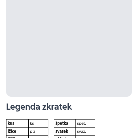
Legenda zkratek
kus
ks
špetka
špet.
lžíce
plž
svazek
svaz.