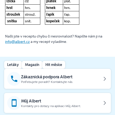
lžička
člž
plátek
plát.
hrst
hrs.
hrnek
hrn.
stroužek
strouž.
řapík
řap.
snítka
snít.
kopeček
kop.
Našli jste v receptu chybu či nesrovnalost? Napište nám ji na
info@albert.cz
a my recept vyladíme.
Letáky
Magazín
Hit měsíce
Zákaznická podpora Albert
Potřebujete poradit? Kontaktujte nás.
Můj Albert
Kontakty pro dotazy na aplikaci Můj Albert.