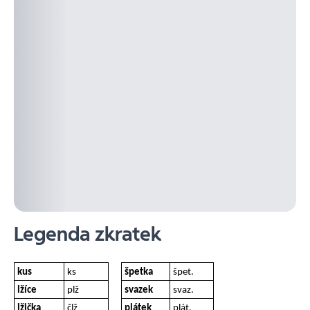
Legenda zkratek
kus
ks
špetka
špet.
lžíce
plž
svazek
svaz.
lžička
člž
plátek
plát.