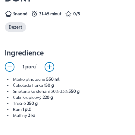
Snadné
31-45 minut
0/5
Dezert
Ingredience
1 porcí
Mléko plnotučné
550 ml
Čokoláda hořká
150 g
Smetana ke šlehání 30%-33%
550 g
Cukr krupicový
220 g
Třešně
250 g
Rum
1 plž
Muffiny
3 ks