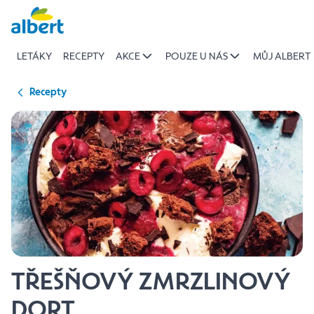
{name
Přeskočit
of
recipe}
LETÁKY
RECEPTY
AKCE
POUZE U NÁS
MŮJ ALBERT
|
Albert
Recepty
TŘEŠŇOVÝ ZMRZLINOVÝ
DORT