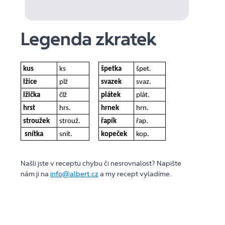
Legenda zkratek
kus
ks
špetka
špet.
lžíce
plž
svazek
svaz.
lžička
člž
plátek
plát.
hrst
hrs.
hrnek
hrn.
stroužek
strouž.
řapík
řap.
snítka
snít.
kopeček
kop.
Našli jste v receptu chybu či nesrovnalost? Napište
nám ji na
info@albert.cz
a my recept vyladíme.