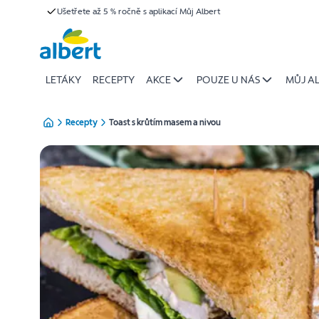
{name
Ušetřete až 5 % ročně s aplikací Můj Albert
Přeskočit
of
recipe}
|
Albert
LETÁKY
RECEPTY
AKCE
POUZE U NÁS
MŮJ A
Recepty
Toast s krůtím masem a nivou