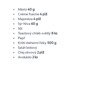
Máslo
40 g
Créme fraiche
4 plž
Majonéza
4 plž
Sýr Niva
60 g
Sůl
Toastový chléb světlý
8 ks
Pepř
Krůtí stehenní řízky
500 g
Salát ledový
Olej olivový
2 plž
Avokádo
2 ks