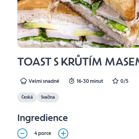
TOAST S KRŮTÍM MASE
Velmi snadné
16-30 minut
0/5
Česká
Svačina
Ingredience
4 porce