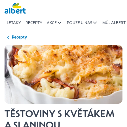
{name
Přeskočit
of
recipe}
LETÁKY
RECEPTY
AKCE
POUZE U NÁS
MŮJ ALBERT
|
Albert
Recepty
TĚSTOVINY S KVĚTÁKEM
A SLANINOU