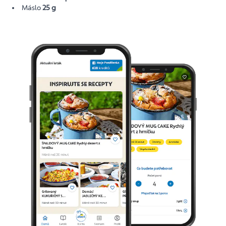
Máslo
25 g