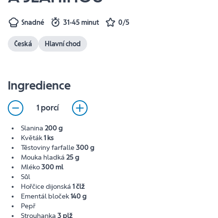
Snadné
31-45 minut
0/5
Česká
Hlavní chod
Ingredience
1 porcí
Slanina
200 g
Květák
1 ks
Těstoviny farfalle
300 g
Mouka hladká
25 g
Mléko
300 ml
Sůl
Hořčice dijonská
1 člž
Ementál bloček
140 g
Pepř
Strouhanka
3 plž