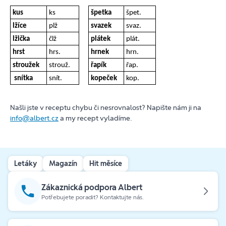
kus
ks
špetka
špet.
lžíce
plž
svazek
svaz.
lžička
člž
plátek
plát.
hrst
hrs.
hrnek
hrn.
stroužek
strouž.
řapík
řap.
snítka
snít.
kopeček
kop.
Našli jste v receptu chybu či nesrovnalost? Napište nám ji na
info@albert.cz
a my recept vyladíme.
Letáky
Magazín
Hit měsíce
Zákaznická podpora Albert
Potřebujete poradit? Kontaktujte nás.