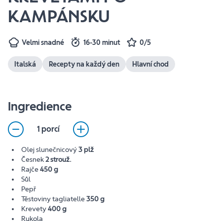
KAMPÁNSKU
Velmi snadné
16-30 minut
0/5
Italská
Recepty na každý den
Hlavní chod
Ingredience
1 porcí
Olej slunečnicový
3 plž
Česnek
2 strouž.
Rajče
450 g
Sůl
Pepř
Těstoviny tagliatelle
350 g
Krevety
400 g
Rukola