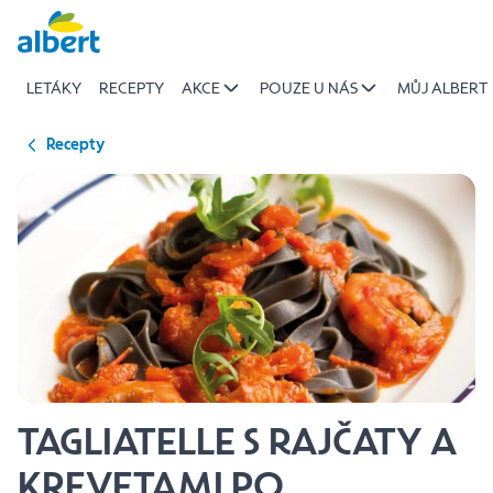
{name
Přeskočit
of
recipe}
LETÁKY
RECEPTY
AKCE
POUZE U NÁS
MŮJ ALBERT
|
Albert
Recepty
TAGLIATELLE S RAJČATY A
KREVETAMI PO