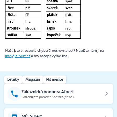
kus
ks
špetka
špet.
lžíce
plž
svazek
svaz.
lžička
člž
plátek
plát.
hrst
hrs.
hrnek
hrn.
stroužek
strouž.
řapík
řap.
snítka
snít.
kopeček
kop.
Našli jste v receptu chybu či nesrovnalost? Napište nám ji na
info@albert.cz
a my recept vyladíme.
Letáky
Magazín
Hit měsíce
Zákaznická podpora Albert
Potřebujete poradit? Kontaktujte nás.
Můj Albert