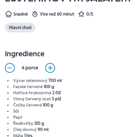
Snadné
Více než 60 minut
0/5
Hlavní chod
Ingredience
4 porce
Vývar zeleninový
700 ml
Fazole červené
100 g
Hořčice hrubozrnná
2 člž
Vinný červený ocet
3 plž
Čočka červená
100 g
Sůl
Pepř
Ředkvičky
120 g
Olej olivový
90 ml
Máta
1 hrs.