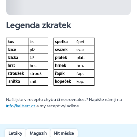
Legenda zkratek
kus
ks
špetka
špet.
lžíce
plž
svazek
svaz.
lžička
člž
plátek
plát.
hrst
hrs.
hrnek
hrn.
stroužek
strouž.
řapík
řap.
snítka
snít.
kopeček
kop.
Našli jste v receptu chybu či nesrovnalost? Napište nám ji na
info@albert.cz
a my recept vyladíme.
Letáky
Magazín
Hit měsíce