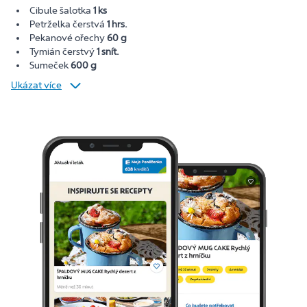
Cibule šalotka
1 ks
Petrželka čerstvá
1 hrs.
Pekanové ořechy
60 g
Tymián čerstvý
1 snít.
Sumeček
600 g
Ukázat více