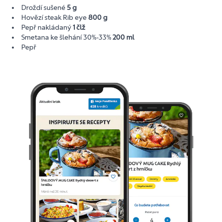
Droždí sušené
5 g
Hovězí steak Rib eye
800 g
Pepř nakládaný
1 člž
Smetana ke šlehání 30%-33%
200 ml
Pepř