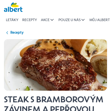
{name
Přeskočit
of
recipe}
LETÁKY
RECEPTY
AKCE
POUZE U NÁS
MŮJ ALBERT
|
Albert
Recepty
STEAK S BRAMBOROVÝM
ZÁVINEM A PEPŘOVOU