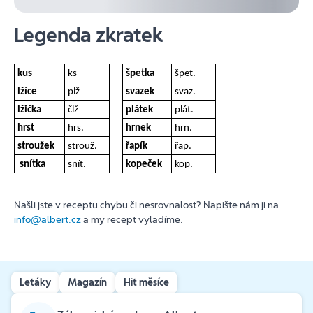
Legenda zkratek
kus
ks
špetka
špet.
lžíce
plž
svazek
svaz.
lžička
člž
plátek
plát.
hrst
hrs.
hrnek
hrn.
stroužek
strouž.
řapík
řap.
snítka
snít.
kopeček
kop.
Našli jste v receptu chybu či nesrovnalost? Napište nám ji na
info@albert.cz
a my recept vyladíme.
Letáky
Magazín
Hit měsíce