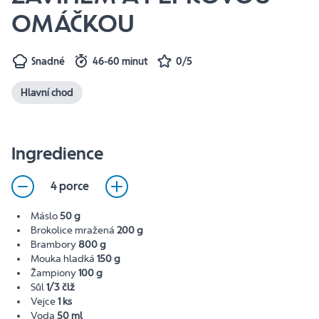
OMÁČKOU
Snadné
46-60 minut
0/5
Hlavní chod
Ingredience
4 porce
Máslo
50 g
Brokolice mražená
200 g
Brambory
800 g
Mouka hladká
150 g
Žampiony
100 g
Sůl
1/3 člž
Vejce
1 ks
Voda
50 ml