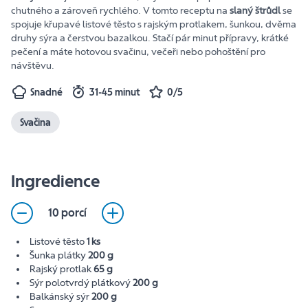
chutného a zároveň rychlého. V tomto receptu na
slaný štrůdl
se
spojuje křupavé listové těsto s rajským protlakem, šunkou, dvěma
druhy sýra a čerstvou bazalkou. Stačí pár minut přípravy, krátké
pečení a máte hotovou svačinu, večeři nebo pohoštění pro
návštěvu.
Snadné
31-45 minut
0/5
Svačina
Ingredience
10 porcí
Listové těsto
1 ks
Šunka plátky
200 g
Rajský protlak
65 g
Sýr polotvrdý plátkový
200 g
Balkánský sýr
200 g