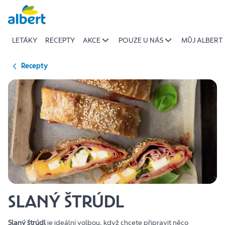
{name
Přeskočit
of
recipe}
LETÁKY
RECEPTY
AKCE
POUZE U NÁS
MŮJ ALBERT
|
Albert
Recepty
SLANÝ ŠTRÚDL
Slaný štrúdl
je ideální volbou, když chcete připravit něco