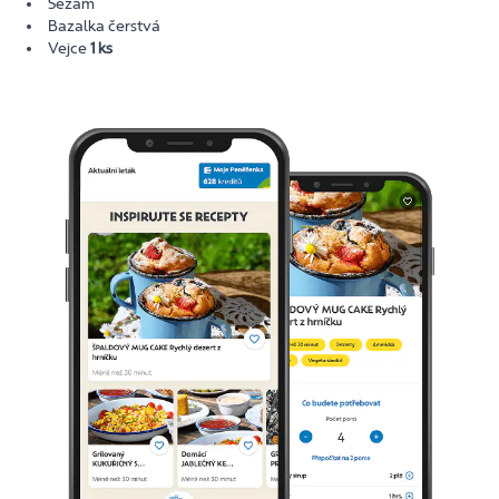
Sezam
Bazalka čerstvá
Vejce
1 ks