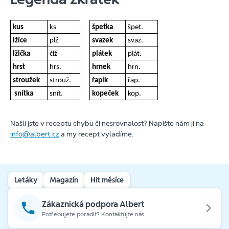
kus
ks
špetka
špet.
lžíce
plž
svazek
svaz.
lžička
člž
plátek
plát.
hrst
hrs.
hrnek
hrn.
stroužek
strouž.
řapík
řap.
snítka
snít.
kopeček
kop.
Našli jste v receptu chybu či nesrovnalost? Napište nám ji na
info@albert.cz
a my recept vyladíme.
Letáky
Magazín
Hit měsíce
Zákaznická podpora Albert
Potřebujete poradit? Kontaktujte nás.