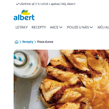
{name
Ušetřete až 5 % ročně s aplikací Můj Albert
Přeskočit
of
recipe}
|
Albert
LETÁKY
RECEPTY
AKCE
POUZE U NÁS
MŮJ A
Recepty
Pizza slunce