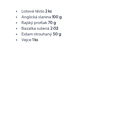
Listové těsto
2 ks
Anglická slanina
100 g
Rajský protlak
70 g
Bazalka sušená
2 člž
Eidam strouhaný
50 g
Vejce
1 ks