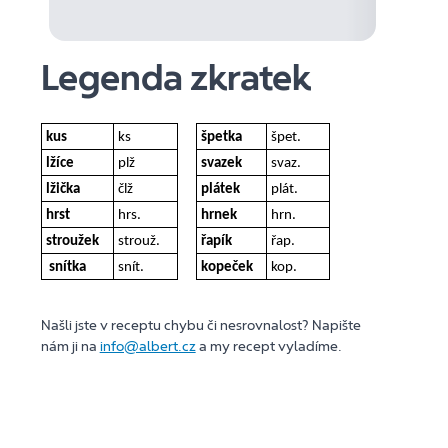
Legenda zkratek
kus
ks
špetka
špet.
lžíce
plž
svazek
svaz.
lžička
člž
plátek
plát.
hrst
hrs.
hrnek
hrn.
stroužek
strouž.
řapík
řap.
snítka
snít.
kopeček
kop.
Našli jste v receptu chybu či nesrovnalost? Napište
nám ji na
info@albert.cz
a my recept vyladíme.